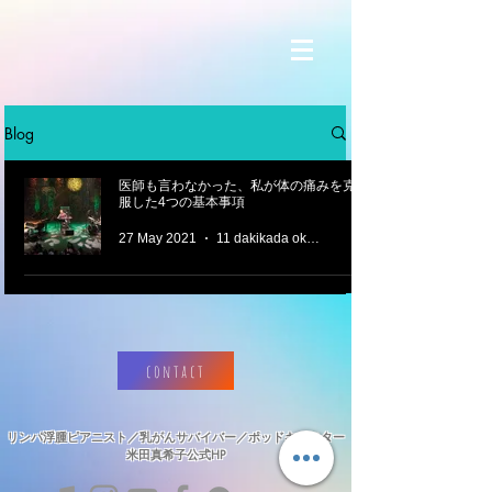
Blog
医師も言わなかった、私が体の痛みを克
服した4つの基本事項
27 May 2021
11 dakikada okunur
contact
リンパ浮腫ピアニスト／乳がんサバイバー／ポッドキャスター
​米田真希子公式HP