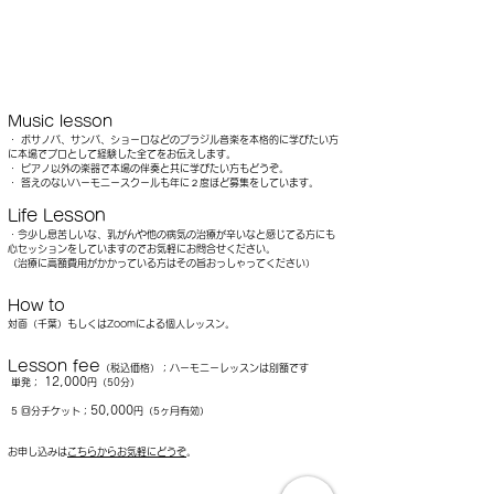
Music lesson
・ ボサノバ、サンバ、ショーロなどのブラジル音楽を本格的に学びたい方
に本場でプロとして経験した全てをお伝えします。
・ ピアノ以外の楽器で本場の伴奏と共に学びたい方もどうぞ。​
・ 答えのないハーモニースクールも年に２度ほど募集をしています。
Life Lesson
・今少し息苦しいな、乳がんや他の病気の治療が辛いなと感じてる方にも
心セッションをしていますのでお気軽にお問合せください。
（治療に高額費用がかかっている方はその旨おっしゃってください）
How to
対面（千葉）もしくはZoomによる個人レッスン。
Lesson fee
（税込価格）​；ハーモニーレッスンは別額です
12,000
単発；
円（50分）
50,000
5 回分チケット；
円（5ヶ月有効）
​​​​​​お申し込みは
こちらからお気軽にどうぞ
。