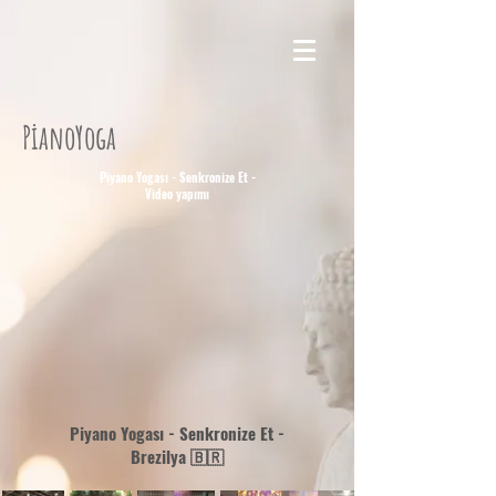
PianoYoga
Piyano Yogası - Senkronize Et -
Video yapımı
Piyano Yogası - Senkronize Et -
Brezilya 🇧🇷