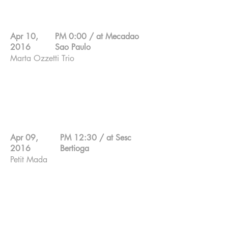
Apr 10,
PM 0:00 / at Mecadao
2016
Sao Paulo
Marta Ozzetti Trio
Marta Ozzetti ; Flute
Pimpa ; Percussion
Makiko Yoneda ; Keyboard
Apr 09,
PM 12:30 / at Sesc
2016
Bertioga
Petit Mada
Anita : Singer
Gabrilela : Singer and Percussion
Monica : Singer and Percussion
Pedro Cury ; 7 strings guitar
Makiko Yoneda ; Keyboard