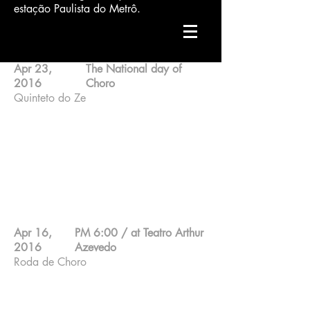
estação Paulista do Metrô.
Apr 23,
The National day of
2016
Choro
Quinteto do Ze
Zé Barbeiro ; 7 strings guitar
Cesar Roversi ; Sax
Edu malta ; Bass
GIba Favery ; Drum
Makiko Yoneda ; Piano
Apr 16,
PM 6:00 / at Teatro Arthur
2016
Azevedo
Roda de Choro
O endereço:
Avenida Paes de Barros, 955 - Mooca