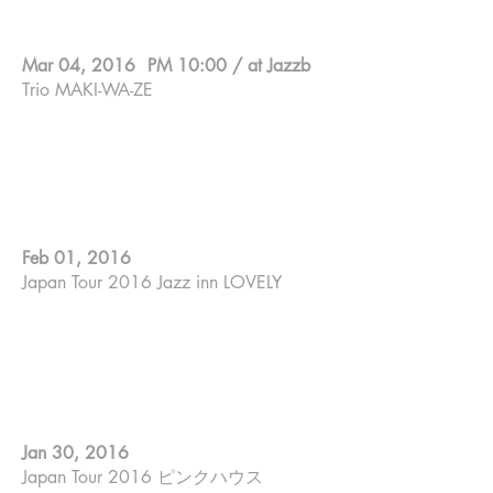
Mar 04, 2016
PM 10:00 / at Jazzb
Trio MAKI-WA-ZE
Zé Barbeiro ; 7 strings guitar
Walter Pinheiro ; Sax , Flute
Makiko Yoneda ; Piano
Feb 01, 2016
Japan Tour 2016 Jazz inn LOVELY
山田やーそ裕 ; ７strings guitar
ゲーリー杉田 ; Sing
Makiko Yoneda ; Piano
Jan 30, 2016
Japan Tour 2016 ピンクハウス