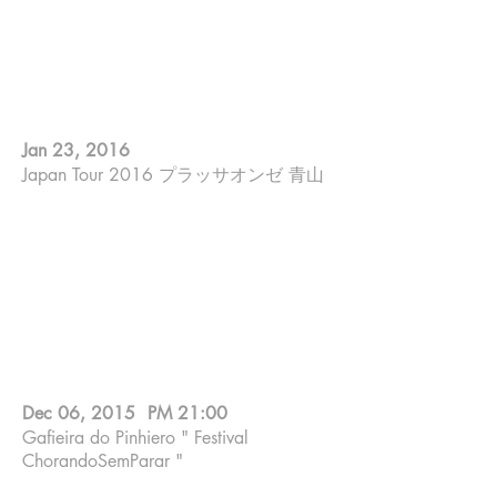
山田やーそ裕 ; ７strings guitar
ゲーリー杉田 ; Sing
Makiko Yoneda ; Piano
Jan 23, 2016
Japan Tour 2016 プラッサオンゼ 青山
ゲーリー杉田 ; Sing
Makiko Yoneda ; Piano
Miyazawa Mashu ; Percussion
Dario ; Cavaquinho
Komobuchi Kiichiro ; Bass
Dec 06, 2015
PM 21:00
Gafieira do Pinhiero " Festival
ChorandoSemParar "
O ápice do “esquenta” ocorre no sábado (5)