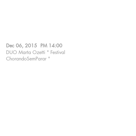
Jundu, Volkswagen, Savegnago e EPTV.
Acompanhe as notícias pela página
facebook.com/chorandosemparar.
Dec 06, 2015
PM 14:00
DUO Marta Ozetti " Festival
ChorandoSemParar "
O ápice do “esquenta” ocorre no sábado (5)
com a passagem de som, ensaios abertos
dos grupos e músicos que se apresentarão no
dia seguinte e apresentações exclusivas. Já no
domingo (6), a música não para. Começa às
10 horas com Orquestra Experimental da
UFSCar e vai até às 22 horas, sem
interrupções, com vários artistas, como Marta
Ozzetti, Makiko Yoneda (Japão), maestro John
Berman (EUA) e Choro Blue, Maurício
Carrilho, Aquiles Moraes, Danilo Brito,
Quinteto Villa Lobos, Gafieira do Pinheiro,