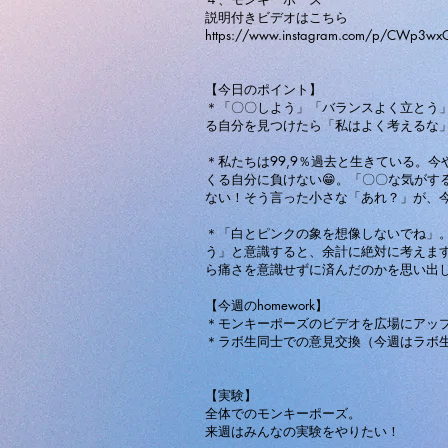
説明付きビデオはこちら
https://www.instagram.com/p/CWp3w
【今日のポイント】
＊「〇〇しよう」「バランスよく立とう
る自分を見つけたら「私はよく考えるな
＊私たちは99,9％過去と生きている。
くる自分に負けない😁。「〇〇な気が
ない！そう言った小さな「あれ？」が、
＊「白とピンクの象を想像しないでね」
う」と意識すると、余計に絶対に考えま
ら痛さを意識せずに済んだのかを思い出
【今週のhomework】
＊モンキーポーズのビデオを広場にアッ
＊ラボ生同士での意見交換（今週はラボ
【実験】
全体でのモンキーポーズ。
来週はみんなの実験をやりたい！