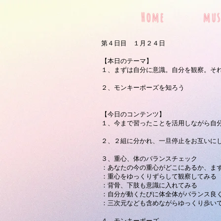
Home
mus
​第４日目 １月２４日
【本日のテーマ】
１、まずは自分に意識。自分を観察。そ
​２、モンキーポーズを知ろう
【今日のコンテンツ】
１、今まで習ったことを活用しながら自
２、２組に分かれ、一旦停止をお互いに
３、重心、体のバランスチェック
：あなたの今の重心がどこにあるか、ま
：重心をゆっくりずらして観察してみる 
：背骨、下肢も意識に入れてみる
：自分が動くたびに体全体がバランス良
：三次元なども含めながらゆっくり歩い
４、モンキーポーズ