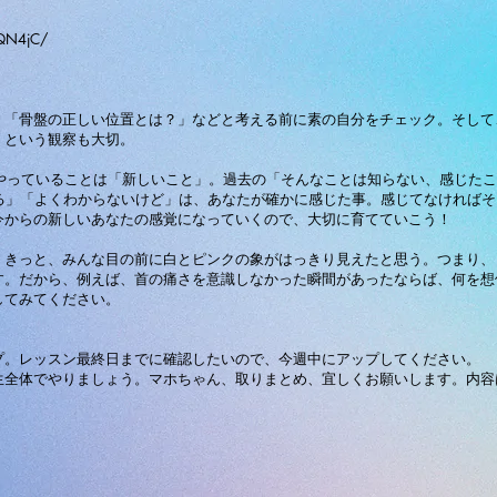
xQN4jC/
」「骨盤の正しい位置とは？」などと考える前に素の自分をチェック。そして
」という観察も大切。
今やっていることは「新しいこと」。過去の「そんなことは知らない、感じた
する」「よくわからないけど」は、あなたが確かに感じた事。感じてなければ
今からの新しいあなたの感覚になっていくので、大切に育てていこう！
。きっと、みんな目の前に白とピンクの象がはっきり見えたと思う。つまり、
す。だから、例えば、首の痛さを意識しなかった瞬間があったならば、何を想
してみてください。
プ。レッスン最終日までに確認したいので、今週中にアップしてください。
生全体でやりましょう。マホちゃん、取りまとめ、宜しくお願いします。内容