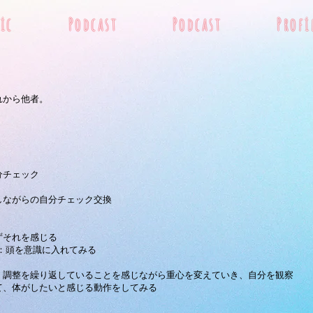
ic
Podcast
Podcast
Profi
れから他者。
分チェック
しながらの自分チェック交換
ずそれを感じる
：頭を意識に入れてみる
く調整を繰り返していることを感じながら重心を変えていき、自分を観察
て、体がしたいと感じる動作をしてみる