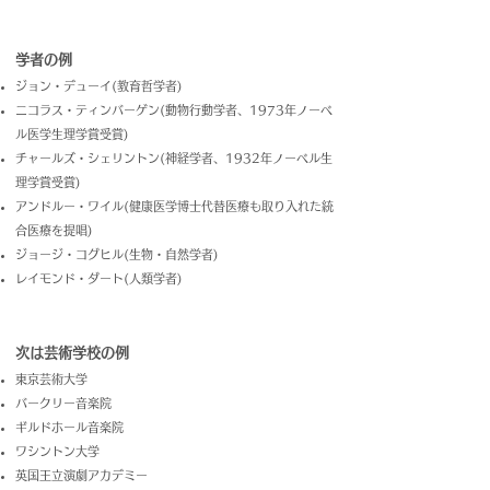
学者の例
ジョン・デューイ(教育哲学者)
ニコラス・ティンバーゲン(動物行動学者、1973年ノーベ
ル医学生理学賞受賞)
チャールズ・シェリントン(神経学者、1932年ノーベル生
理学賞受賞)
アンドルー・ワイル(健康医学博士代替医療も取り入れた統
合医療を提唱)
ジョージ・コグヒル(生物・自然学者)
レイモンド・ダート(人類学者)
次は芸術学校の例
東京芸術大学
バークリー音楽院
ギルドホール音楽院
ワシントン大学
英国王立演劇アカデミー