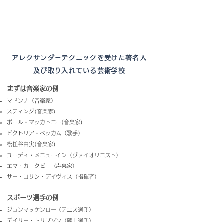
アレクサンダーテクニックを受けた著名人
及び取り入れている芸術学校
まずは音楽家の例
マドンナ（音楽家）
スティング(音楽家)
ポール・マッカトニー(音楽家)
ビクトリア・ベッカム（歌手）
松任谷由実(音楽家)​
ユーディ・メニューイン（ヴァイオリニスト）
エマ・カークビー（声楽家）
サー・コリン・デイヴィス（指揮者）
スポーツ選手の例
ジョンマッケンロー（テニス選手）
デイリー・トリプソン（陸上選手）