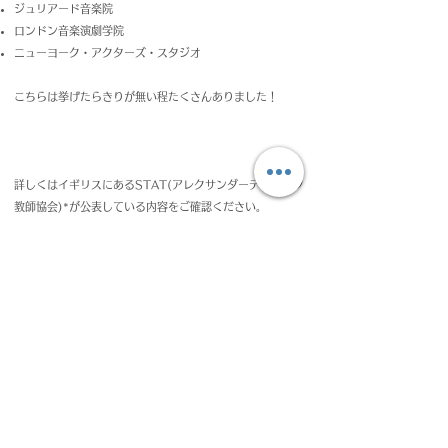
ジュリアード音楽院
ロンドン音楽演劇学院
ニューヨーク・アクターズ・スタジオ
こちらは挙げたらきりが無い程たくさんありました！
詳しくはイギリスにあるSTAT(アレクサンダーテクニーク
教師協会)*が公表している内容をご確認ください。
→確認する
＊The Society of Teachers of the Alexander
Techniqueは１９５８年にイギリスで、創始者F M アレ
クサンダー自身によって直接トレーニングされた教師たち
によって設立された世界で最も古く、伝統と権威ある協会
です。
​＊敬称は省略させて頂きました。