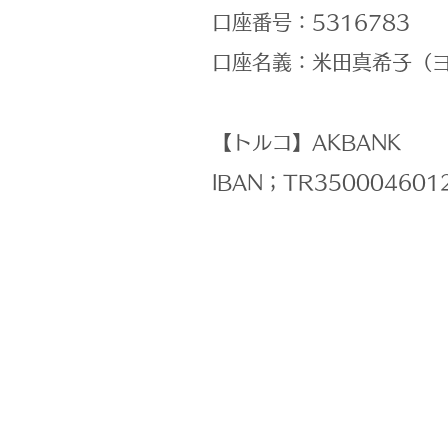
口座番号：5316783
口座名義：米田真希子（
【トルコ】AKBANK
IBAN；TR350004601