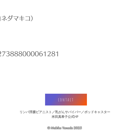
ヨネダマキコ）
273888000061281
contact
リンパ浮腫ピアニスト／乳がんサバイバー／ポッドキャスター
​米田真希子公式HP
© Makiko Yoneda 2025