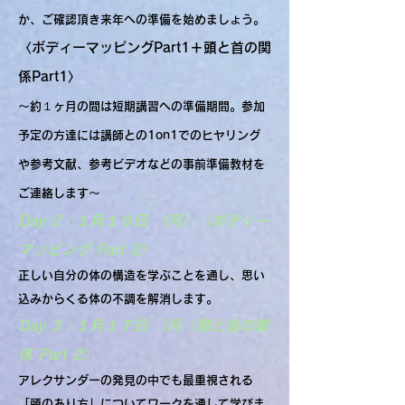
か、ご確認頂き来年への準備を始めましょう。
〈ボディーマッピングPart1＋頭と首の関
係Part1〉
〜約１ヶ月の間は短期講習への準備期間。参加
予定の方達には講師との1on1でのヒヤリング
や参考文献、参考ビデオなどの事前準備教材を
ご連絡します〜
Day 2：１月１０日 （月）〈ボディー
マッピング Part 2〉
正しい自分の体の構造を学ぶことを通し、思い
込みからくる体の不調を解消します。
Day 3：１月１７日 （月〈頭と首の関
係 Part 2〉
アレクサンダーの発見の中でも最重視される
「頭のあり方」についてワークを通して学びま