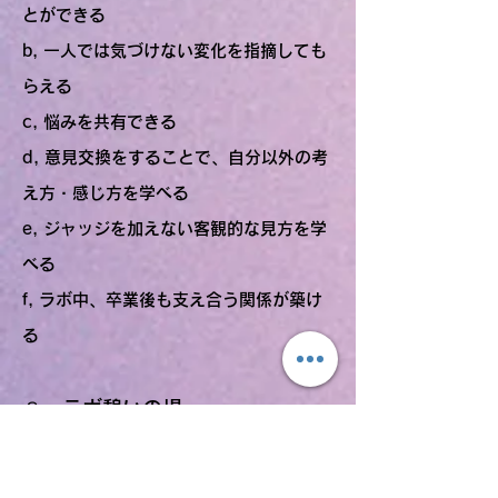
とができる
b, 一人では気づけない変化を指摘しても
らえる
c, 悩みを共有できる
d, 意見交換をすることで、自分以外の考
え方・感じ方を学べる
e, ジャッジを加えない客観的な見方を学
べる
f, ラボ中、卒業後も支え合う関係が築け
る
８、ラボ憩いの場
LINE、Facebookでのラボ生限定の憩い
の場、情報交換の場が設定されます。