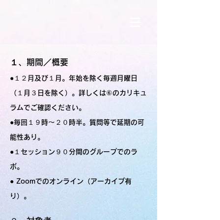
１、期間／概要
●１２月及び１月。年始を除く毎週月曜日
（１月３日を除く）。詳しくは⑥のカリキュ
ラムでご確認ください。
●毎回１９時〜２０時半。質問等で延期の可
能性あり。
●１セッション９０分間のグループでのラ
ボ。
● Zoom​でのオンライン（アーカイブ有
り）。