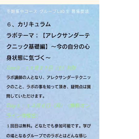
冬期集中コース グループLab生 募集要項
６、カリキュラム
ラボテーマ；【アレクサンダーテ
クニック基礎編】〜今の自分の心
身状態に気づく〜
Day０：１１月２７日（土）対談
ラボ講師の人となり、アレクサンダーテクニッ
クのこと、ラボの事を知って頂き、疑問点は質
問していただけます。
Day１：１２月６日（月）
〈無料オン
ライン体験会〉
１回目は無料。どなたでも参加可能です。学び
の場となるグループでのラボとはどんな感じ