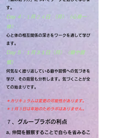
す。
Day 4：
１月２４日 （月）
〈心身一
体〉
心と体の相互関係の深さをワークを通して学び
ます。
Day 5：１月３１日（月）〈癖や習
慣）
何気なく繰り返している癖や習慣への気づきを
学び、その背景も分析します。気づくことが全
ての始まりです。
＊カリキュラムは変更の可能性があります。
＊１月３日は年始のためラボはありません。
７、グループラボの利点
a,
仲間を観察することで自らを省みるこ