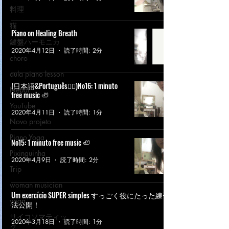
料理
猫
Piano on Healing Breath
鍵盤ハーモニカ
2020年4月12日
読了時間: 2分
choro
aula piano lesson
(日本語&Português👇🏼)No16: 1 minuto
Nepal
free music 🦥
YouTube
2020年4月11日
読了時間: 1分
Novo projeto
Piano Yoga
No15: 1 minuto free music 🦥
Pixinguinha
2020年4月9日
読了時間: 2分
Trip
woman musician
Um exercício SUPER simples すっごく役にたった練習
yoga
法公開！
サイコソマティッ
2020年3月18日
読了時間: 1分
ク