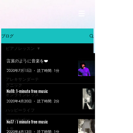
ブログ
ピアノレッスン
全ての記事
言葉のように音楽を❤️
ブラジル音楽
2020年7月15日
読了時間: 1分
アレキサンダーテ
クニック
No18: 1-minute free music
オンラインレッス
ン
2020年4月20日
読了時間: 2分
ハッピーライフ
improvisation
No17 : 1 minute free music
人生
2020年4月13日
読了時間: 1分