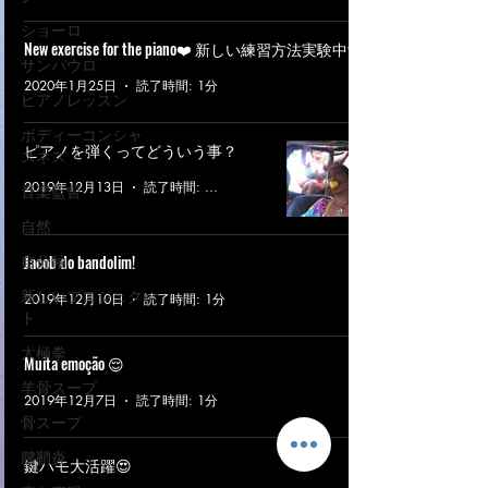
ショーロ
New exercise for the piano❤️ 新しい練習方法実験中❣️
サンパウロ
2020年1月25日
読了時間: 1分
ピアノレッスン
ボディーコンシャ
ピアノを弾くってどういう事？
スネス
2019年12月13日
読了時間: 1分
音楽監督
自然
自分軸
Jacob do bandolim!
新しいプロジェク
2019年12月10日
読了時間: 1分
ト
太極拳
Muita emoção 😌
羊骨スープ
2019年12月7日
読了時間: 1分
骨スープ
腱鞘炎
鍵ハモ大活躍😍