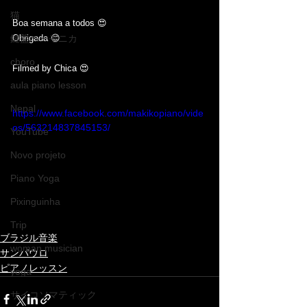
猫
﻿Boa semana a todos 😍
鍵盤ハーモニカ
Obrigada 😊
choro
Filmed by Chica 😍
aula piano lesson
Nepal
https://www.facebook.com/makikopiano/vide
os/563214837845153/
YouTube
Novo projeto
Piano Yoga
Pixinguinha
Trip
ブラジル音楽
woman musician
サンパウロ
ピアノレッスン
yoga
サイコソマティック