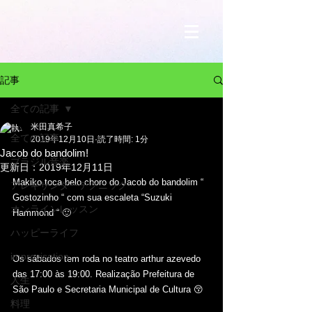
記事
全ての記事
米田真希子
全ての記事
2019年12月10日
読了時間: 1分
Jacob do bandolim!
ブラジル音楽
更新日：
2019年12月11日
Makiko toca belo choro do Jacob do bandolim “ 
アレキサンダーテクニック
Gostozinho “ com sua escaleta “Suzuki 
オンラインレッスン
Hammond “ 🙂﻿
ハッピーライフ
improvisation
Os sábados tem roda no teatro arthur azevedo 
das 17:00 às 19:00. Realização Prefeitura de 
人生
São Paulo e Secretaria Municipal de Cultura 😚﻿
料理