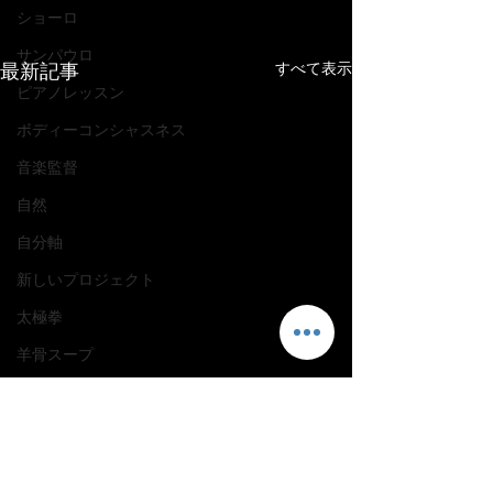
ショーロ
サンパウロ
すべて表示
最新記事
ピアノレッスン
ボディーコンシャスネス
音楽監督
自然
自分軸
新しいプロジェクト
太極拳
羊骨スープ
骨スープ
腱鞘炎
痛み克服
コメント