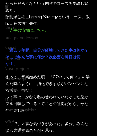
かっただろうなという内容のコースを受講し始
猫
めた。
鍵盤ハーモニカ
それがこの、Larning Strategyというコース。教
師は荒木博行先生。
choro
→先生の情報はこちら。
aula piano lesson
Nepal
「過去３年間、自分が経験してきた事は何か？
そこで学んだ事は何か？次必要な科目は何
YouTube
か？」
Novo projeto
まるで、音楽始めた頃、「C7altって何？」を学
Piano Yoga
んだ時のように、消化できず頭がパンパンにな
Pixinguinha
る感覚、再び！
って事は、かなり私の使われていなかった脳が
Trip
フル回転しているってことの証拠だから、かな
woman musician
り、楽しみ。
yoga
ここで、大事な気づきがあった。多分、みんな
サイコソマティック
にも共通することだと思う。