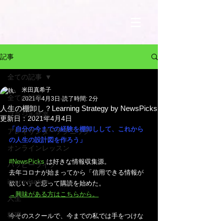
記事
全ての記事
米田真希子
全ての記事
2021年4月3日
読了時間: 2分
人生の棚卸し？Learning Strategy by NewsPicks
ブラジル音楽
更新日：
2021年4月4日
「自分の今までの経験を棚卸しして、これから
アレキサンダーテクニック
の人生の設計図を作ろう」
オンラインレッスン
#NewsPicks
 は好きな情報収集源。
ハッピーライフ
去年コロナが始まってから「信用できる情報が
improvisation
欲しい」と思って購読を始めた。
→興味がある方はこちらから。
人生
料理
今そのスクールで、今までの私では手をつけな