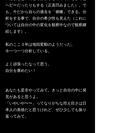
ヘルニア
ヘビーだったりもする（正直凹みました）。で
も、今だから自らの過去を「俯瞰」できる。分
レッスン
析をする事で、自分の希少性も見えた（これに
脱力
ついては自分の中の変化を観察中なので観察継
続します）。
私のここ３年は地殻変動のようだった。
今一つ一つ分析している。
よく頑張ったなって思う。
自分を褒めたい！
あなたも是非やってみて。きっと自分の中に発
見があると思うよ。
「いやいや〜〜」ってなりがちな控え目さは日
本人の美徳だと思うけれど、ぜひ少しでも振り
返ってみて。