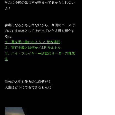
そこに今後の気づきが埋まってるかもしれない
よ！
参考になるかもしれないから、今回のコースで
のおすすめ本として上がっていた３冊を紹介す
るね。
１、藁を手に旅に出よう ／ 荒木博行
２、実存主義とは何か／J.P サルトル
３、ハイ・フライヤー―次世代リーダーの育成
法
自分の人生を作るのは自分だ！
人生はどうにでもできるもんね！