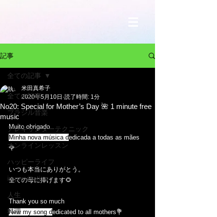
記事
全ての記事
米田真希子
全ての記事
2020年5月10日
読了時間: 1分
No20: Special for Mother’s Day 🌺 1 minute free
ブラジル音楽
music
Muito obrigado﻿ 
アレキサンダーテクニック
Minha nova música d
edicada a todas as mães
オンラインレッスン
🌹﻿ 
ハッピーライフ
いつも本当にありがとう。﻿ 
improvisation
全ての母に捧げます🌻﻿ 
人生
Thank you so much﻿ 
料理
New my song d
edicated to all mothers💐﻿