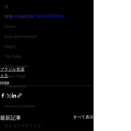
猫
https://youtu.be/NJOHzPBzNNw
鍵盤ハーモニカ
choro
aula piano lesson
Nepal
YouTube
Novo projeto
ブラジル音楽
人生
Piano Yoga
yoga
Pixinguinha
Trip
woman musician
yoga
すべて表示
最新記事
サイコソマティック