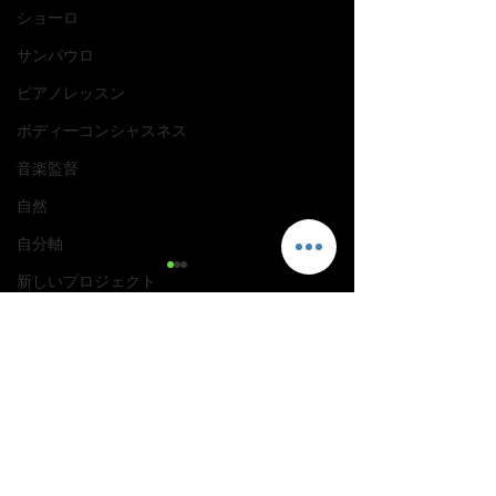
ショーロ
サンパウロ
ピアノレッスン
ボディーコンシャスネス
音楽監督
自然
自分軸
新しいプロジェクト
太極拳
コメント
羊骨スープ
骨スープ
腱鞘炎
コメントを追加…
【実践 Lesson 初級 Tico-
【基礎 Lesson３ T
Tico no Fubá】ブラジル音
no Fubá】ブ
痛み克服