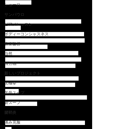
一言。感謝！！
ショーロ
サンパウロ
Pixinguinha❤️Feliz Aniversário❤️ (desculpe o 
ピアノレッスン
atraso😉)
ボディーコンシャスネス
Apesar do pedido urgente, foi concluído com a 
cooperação de muitos amigos. Agradeço muito 
音楽監督
a todos que participaram.
Acho que essa oportunidade nasceu nessa 
自然
época e estou impressionado com a maneira 
自分軸
como eu poderia estar conectado a todos.
新しいプロジェクト
E é uma grande honra de ter a presença do 
太極拳
nosso mestre Hamilton de Holanda neste 
projeto. 
羊骨スープ
Obrigada Hamilton pela sua generosidade e pelo 
骨スープ
carinho por Japão. 
腱鞘炎
痛み克服
Pixinguinha❤️ Happy Birthday❤️ (sorry for delay