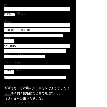
猫
ピシンギーニャ❤️ お誕生日おめでとう❤️  (ちと
鍵盤ハーモニカ
遅め😉)
choro
超急！なお願いにも関わらず、たくさんの方た
aula piano lesson
ちの協力を得て、完成致しました。参加してく
ださった皆様、本当にありがとうございま
Nepal
す！！
YouTube
こういう時期だから、こんな特別な機会も生ま
れたと思うし、皆様とこうやって繋られた事
Novo projeto
に、素直に感動しています。
Piano Yoga
ブラジルからも最高のゲストが加わってくれま
Pixinguinha
した❤️
Hamilton de Holanda .　本当にありがとう。
Trip
woman musician
本当はもっと沢山の人に声をかけようとしたけ
ど、時間的＆技術的な理由で無理でしたーー
yoga
（涙）また出来たら良いな。
サイコソマティック