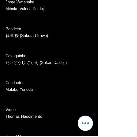
Jorge Watanabe 
Mihoko Valeria Daidoji 
Pandeiro  
鵜澤 桜 (Sakura Uzawa)  
Cavaquinho  
だいどうじ さかえ (Sakae Daidoji) 
Conductor  
Makiko Yoneda  
Video  
Thomas Nascimento  
Sound Mix  