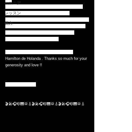
😉) 
ヘルニア
Despite the urgent request, it was completed 
レッスン
with the cooperation of many friends. 
I am very grateful to everyone who participated.I 
脱力
think this opportunity was born at such a time, 
and I'm so impressed by how I could be 
connected to everyone.and .... 
We have a special guest from Brazil !!! 
Hamilton de Holanda . Thanks so much for your 
generosity and love !! 
Thanks to ALL !!! 
🎬🎤🎧🎼🎹🥁🎸🎬🎤🎧🎼🎹🥁🎸🎬🎤🎧🎼🎹🥁🎸 