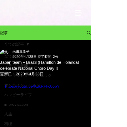
記事
全ての記事
米田真希子
全ての記事
2020年4月28日
読了時間: 2分
Japan team＋Brazil (Hamilton de Holanda)
ブラジル音楽
celebrate National Choro Day !!
更新日：
2020年4月28日
アレキサンダーテクニック
オンラインレッスン
https://youtu.be/AukRFkc0opY
ハッピーライフ
improvisation
人生
料理