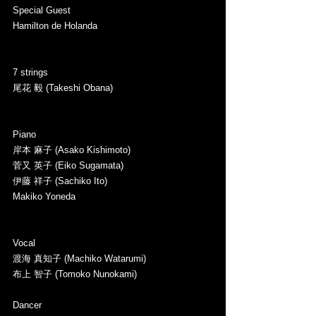
Special Guest  
Hamilton de Holanda  
7 strings  
尾花 毅 (Takeshi Obana) 
Piano  
岸本 麻子 (Asako Kishimoto) 
菅又 英子 (Eiko Sugamata) 
伊藤 祥子 (Sachiko Ito)  
Makiko Yoneda 
Vocal 
渡海 真知子 (Machiko Watarumi) 
布上 智子 (Tomoko Nunokami)  
Dancer 