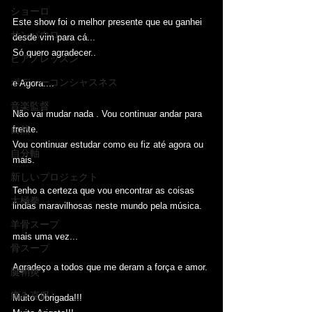
ショーロ
Este show foi o melhor presente que eu ganhei 
サンパウロ
desde vim para cá...
Só quero agradecer..
ピアノレッスン
ボディーコンシャスネス
e Agora....
音楽監督
Não vai mudar nada . Vou continuar andar para 
frente.
自然
Vou continuar estudar como eu fiz até agora ou 
自分軸
mais.
新しいプロジェクト
Tenho a certeza que vou encontrar as coisas 
太極拳
lindas maravilhosas neste mundo pela música.
羊骨スープ
mais uma vez...
骨スープ
Agradeço a todos que me deram a força e amor.
腱鞘炎
痛み克服
Muito Obrigada!!!