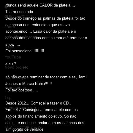
Nunca senti aquele CALOR da plateia ...
猫
Teatro esgotado ...
鍵盤ハーモニカ
Desde do começo as palmas da plateia foi tão 
carinhosa nem entendia o que estava 
choro
acontecendo ... Essa calor da plateia e o 
aula piano lesson
carinho das pessoas continuiram até terminar o 
show ....
Nepal
Foi sensacional !!!!!!!!!
YouTube
e eu ?
Novo projeto
só não queria terminar de tocar com eles, Jamil 
Piano Yoga
Joanes e Marcio Bahia!!!!!!
Pixinguinha
Foi tão gostoso ....
Trip
Desde 2012... Começei a fazer o CD..
woman musician
Em 2017. Consegui a terminar ele com os 
apoios do financiamento coletivo. Só não 
yoga
desisti e continuei andar com os carinhos dos 
サイコソマティック
aimigo(a)s de verdade.