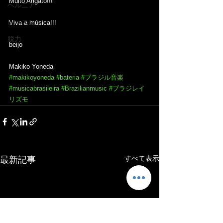
Muito Arigato!!!
ヘルニア
レッスン
Viva a música!!!
脱力
beijo
Makiko Yoneda
#makikoyoneda
#bateria
#ブラジル音楽
#musicabrasileira
#Brazilianmusic
#ブラジレイ
リズモ
すべて表示
最新記事