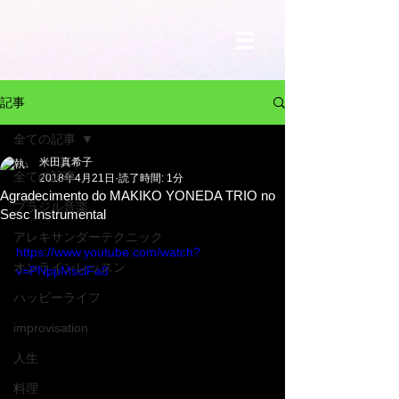
記事
全ての記事
米田真希子
全ての記事
2018年4月21日
読了時間: 1分
Agradecimento do MAKIKO YONEDA TRIO no
ブラジル音楽
Sesc Instrumental
アレキサンダーテクニック
https://www.youtube.com/watch?
オンラインレッスン
v=PNppMsclFa8
ハッピーライフ
improvisation
人生
料理