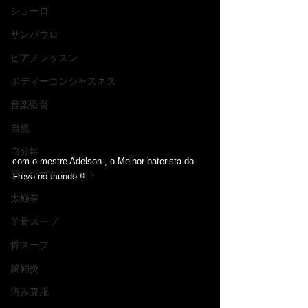
ショーロ
サンパウロ
ピアノレッスン
ボディーコンシャスネス
音楽監督
自然
自分軸
com o mestre Adelson , o Melhor baterista do 
新しいプロジェクト
Frevo no mundo !! 
太極拳
羊骨スープ
骨スープ
腱鞘炎
痛み克服