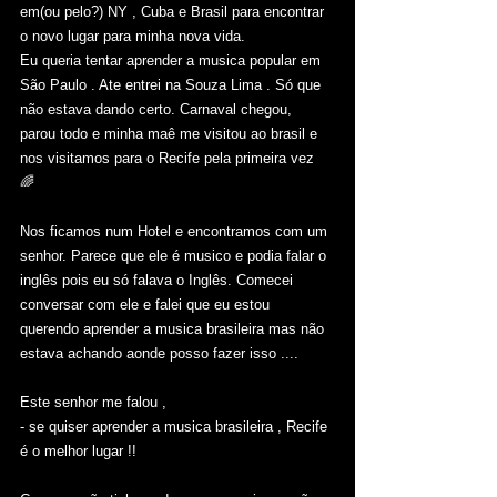
em(ou pelo?) NY , Cuba e Brasil para encontrar 
o novo lugar para minha nova vida.  
Eu queria tentar aprender a musica popular em 
São Paulo . Ate entrei na Souza Lima . Só que 
não estava dando certo. Carnaval chegou, 
parou todo e minha maê me visitou ao brasil e 
nos visitamos para o Recife pela primeira vez 
🌈 
Nos ficamos num Hotel e encontramos com um 
senhor. Parece que ele é musico e podia falar o 
inglês pois eu só falava o Inglês. Comecei 
conversar com ele e falei que eu estou 
querendo aprender a musica brasileira mas não 
estava achando aonde posso fazer isso .... 
Este senhor me falou , 
- se quiser aprender a musica brasileira , Recife 
é o melhor lugar !! 