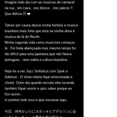
Imagine todo dia com as musicas do carnaval 
na rua , em casa , nos blocos , nos palcos !! 
Que delícia !!! ❤️
Talvez por causa dessa minha história a musica 
brasileira mais forte que esta na minha alma é 
musica de lá do Recife .
Minha segunda vida como musicista começou 
lá . Foi linda abençoada mas mesmo tempo foi 
tão difícil para uma japonesa que não falava 
portugues , nem sabia a cultura brasileira. 
Hoje fui a ver Jazz Sinfónica com Spok e 
Adelson . O show inteira fique emocionada e 
chorei. Outro dia quando escutei eles tocando 
também fiquei assim e quis saber porque eu 
fico assim .  
e Lembrei todo isso e quis escrever aqui .     
今日、何年かぶりにスポッキとアデルソンに会