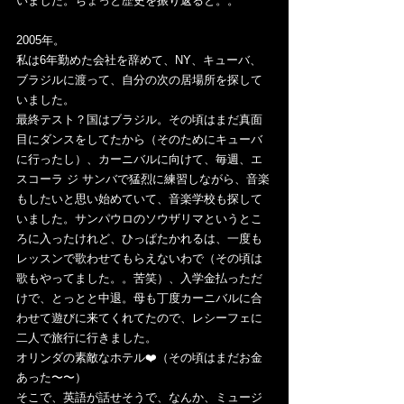
いました。ちょっと歴史を振り返ると。。
2005年。
私は6年勤めた会社を辞めて、NY、キューバ、
ブラジルに渡って、自分の次の居場所を探して
いました。
最終テスト？国はブラジル。その頃はまだ真面
目にダンスをしてたから（そのためにキューバ
に行ったし）、カーニバルに向けて、毎週、エ
スコーラ ジ サンバで猛烈に練習しながら、音楽
もしたいと思い始めていて、音楽学校も探して
いました。サンパウロのソウザリマというとこ
ろに入ったけれど、ひっぱたかれるは、一度も
レッスンで歌わせてもらえないわで（その頃は
歌もやってました。。苦笑）、入学金払っただ
けで、とっとと中退。母も丁度カーニバルに合
わせて遊びに来てくれてたので、レシーフェに
二人で旅行に行きました。
オリンダの素敵なホテル❤️（その頃はまだお金
あった〜〜）
そこで、英語が話せそうで、なんか、ミュージ