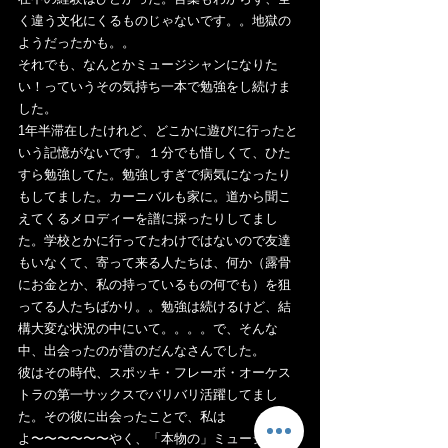
く違う文化にくるものじゃないです。。地獄の
ようだったかも。。
それでも、なんとかミュージシャンになりた
い！っていうその気持ち一本で勉強をし続けま
した。
1年半滞在したけれど、どこかに遊びに行ったと
いう記憶がないです。１分でも惜しくて、ひた
すら勉強してた。勉強しすぎで病気になったり
もしてました。カーニバルも家に。道から聞こ
えてくるメロディーを譜に採ったりしてまし
た。学校とかに行ってたわけではないので友達
もいなくて、寄って来る人たちは、何か（露骨
にお金とか、私の持っているもの何でも）を狙
ってる人たちばかり。。勉強は続けるけど、結
構大変な状況の中にいて。。。。で、そんな
中、出会ったのが昔のだんなさんでした。
彼はその時代、スポッキ・フレーボ・オーケス
トラの第一サックスでバリバリ活躍してまし
た。その彼に出会ったことで、私は
よ〜〜〜〜〜〜やく、「本物の」ミュージシャ