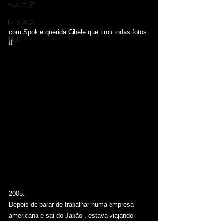
ヘルニア
レッスン
com Spok e querida Cibele que tirou todas fotos 
脱力
!! 
2005.
Depois de parar de trabalhar numa empresa 
americana e sai do Japão , estava viajando 