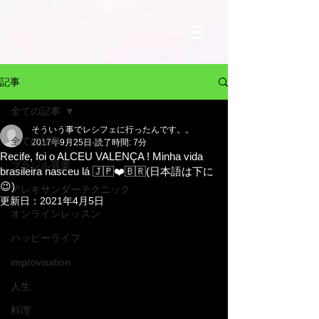
記事
全ての記事
そういう事でレシフェに行ったんです。。
全ての記事
2017年9月25日
読了時間: 7分
Recife, foi o ALCEU VALENÇA ! Minha vida
ブラジル音楽
brasileira nasceu lá 🇯🇵❤️🇧🇷(日本語は下に
😉)
アレキサンダーテクニック
更新日：
2021年4月5日
オンラインレッスン
ハッピーライフ
improvisation
人生
料理