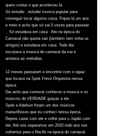
quero contar o que aconteceu lá. 
Só estudei , estudei musica popular para 
conseguir tocar alguma coisa. Fiquei lá um ano 
e meio e acho que só sai 5 vezes para passear 
.. Só estudava em casa . Ate na época do 
Carnaval não queria sair (também nem tinha os 
amigos) e estudava em casa. Todo dia 
escutava a musica do carnaval da rua e 
anotava as melodias. 
12 meses passaram e encontrei com o rapaz 
que tocava na Spok Frevo Orquestra nessa 
época.
Dai acho que comecei conhecer a musica e os 
músicos de VERDADE graças a ele .
Spok e Adelson foram um dos músicos 
maravilhosos que eu conheci nessa época.    
Depois casei com ele e voltei para o Japão com 
ele. Até nos separamos em 2010 todo ano nos 
voltamos para o Recife na época do carnaval. 