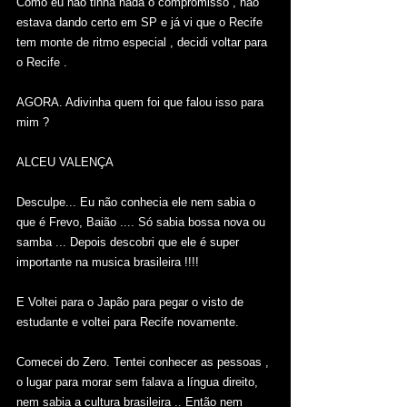
Como eu não tinha nada o compromisso , não 
estava dando certo em SP e já vi que o Recife 
tem monte de ritmo especial , decidi voltar para 
o Recife . 
AGORA. Adivinha quem foi que falou isso para 
mim ? 
ALCEU VALENÇA
Desculpe... Eu não conhecia ele nem sabia o 
que é Frevo, Baião .... Só sabia bossa nova ou 
samba ... Depois descobri que ele é super 
importante na musica brasileira !!!!  
E Voltei para o Japão para pegar o visto de 
estudante e voltei para Recife novamente.
Comecei do Zero. Tentei conhecer as pessoas , 
o lugar para morar sem falava a língua direito, 
nem sabia a cultura brasileira .. Então nem 