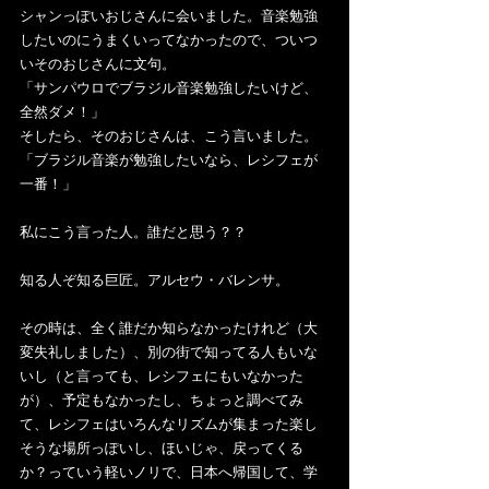
シャンっぽいおじさんに会いました。音楽勉強
したいのにうまくいってなかったので、ついつ
いそのおじさんに文句。
「サンパウロでブラジル音楽勉強したいけど、
全然ダメ！」
そしたら、そのおじさんは、こう言いました。
「ブラジル音楽が勉強したいなら、レシフェが
一番！」
私にこう言った人。誰だと思う？？
知る人ぞ知る巨匠。アルセウ・バレンサ。
その時は、全く誰だか知らなかったけれど（大
変失礼しました）、別の街で知ってる人もいな
いし（と言っても、レシフェにもいなかった
が）、予定もなかったし、ちょっと調べてみ
て、レシフェはいろんなリズムが集まった楽し
そうな場所っぽいし、ほいじゃ、戻ってくる
か？っていう軽いノリで、日本へ帰国して、学