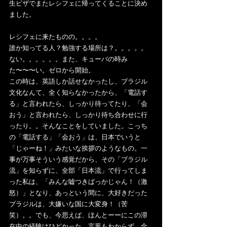
生ビザでまたレシフェに帰ってくることに決め
ました。
レシフェに来たものの。。。。
誰か知ってる人？勉強する場所は？。。。。。
ない。。。。。。また、キューバの時み
た〜〜〜い。ゼロから開始。
この時は、英語しか話せなかったし、ブラジル
文化なんて、全く知らなかったから、「電話す
る」と言われたら、しっかり待ってたり、「会
おう」と言われたら、しっかり待ち合わせに行
ったり。。そんなことをしていました。こっち
の「電話する」「会おう」は、日本でいうと
「じゃーね！」みたいな挨拶のようなもの。一
事が万事そういう感覚だから、その「ブラジル
流」を知らずに、全部「日本流」で行ってしま
った私は、「みんな嘘つきばっかじゃん！（激
怒）」となり、あっという間に、大好きだった
ブラジルは、大嫌いな国に大変身！（苦
笑）。。でも、今思えば、ほんとーーにこの滞
在中の経験はひどかった。言葉もわからず、全