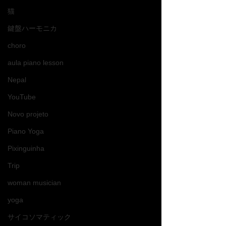
猫
鍵盤ハーモニカ
choro
aula piano lesson
Nepal
YouTube
Novo projeto
Piano Yoga
Pixinguinha
Trip
woman musician
yoga
サイコソマティック