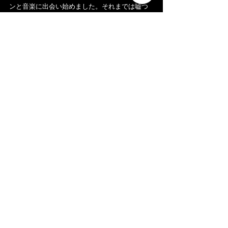
ンと音楽に出会い始めました。それまでは嘘つ
きばっかりだった（ということも、彼との出会
いで明らかに）。。
今日再会したスポッキとアデルソンも、この時
に出会いました。そのほかにもタックさん、た
っくさん出会うことができました。そういえ
ば、今は亡きドミンギーニョスにもこの頃出会
えたんだ。。
感謝です。
彼とはその後結婚して、2010年に別れました
が、2007年〜2010年まで、毎年カーニバルの時
期は私たちはレシフェに帰っていました。ギネ
スブックにも世界一巨大なブロッコとして登録
されているガーロ・ダ・マドゥルガーダで演奏
したり、彼の実家でも毎日フレーボ、とにかく
音楽三昧だった。。もしかしたら、私の中のブ
ラジル音楽の大半はレシフェの音楽なのかもし
れないです。
今日、サンパウロのジャズシンフォニーと彼ら