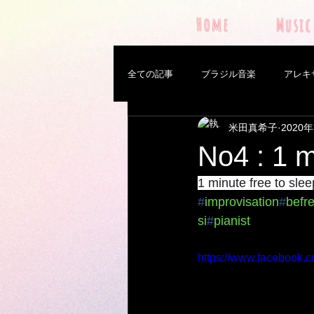
Home
Music
全ての記事
ブラジル音楽
アレキ
米田真希子
2020
料理
猫
鍵盤ハーモニカ
No4 : 1 m
1 minute free to slee
Pixinguinha
Trip
woman mu
#
improvisation
#
befr
si
#
pianist
ボディーコンシャスネス
音楽監
https://www.facebook.