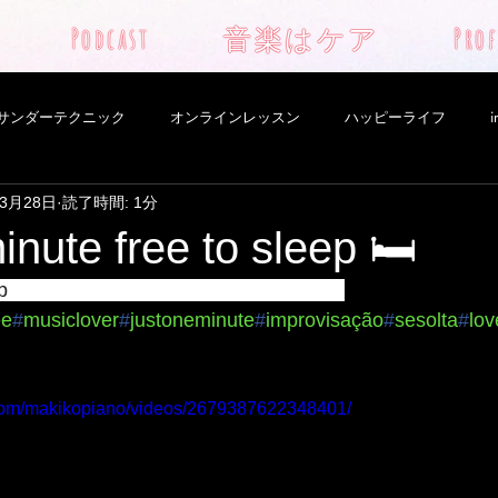
Podcast
音楽はケア
Prof
サンダーテクニック
オンラインレッスン
ハッピーライフ
i
年3月28日
読了時間: 1分
choro
aula piano lesson
Nepal
YouTube
Novo pr
inute free to sleep 🛏
p
🛏   hummmm exciting😬  Boa noite😘
sician
yoga
サイコソマティック
ショーロ
サンパウ
ee
#
musiclover
#
justoneminute
#
improvisação
#
sesolta
#
lov
督
自然
自分軸
新しいプロジェクト
太極拳
羊
com/makikopiano/videos/2679387622348401/