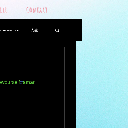
ile
Contact
mprovisation
人生
ojeto
Piano Yoga
ロ
ピアノレッスン
eyourself
#
amar
骨スープ