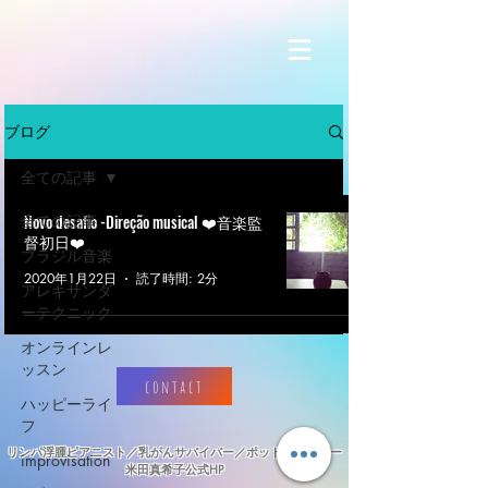
ブログ
全ての記事
全ての記事
Novo desafio -Direção musical ❤️音楽監
督初日❤️
ブラジル音楽
2020年1月22日
読了時間: 2分
アレキサンダ
ーテクニック
オンラインレ
ッスン
contact
ハッピーライ
フ
リンパ浮腫ピアニスト／乳がんサバイバー／ポッドキャスター
improvisation
​米田真希子公式HP