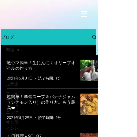
ブログ
料理
全ての
激ウマ簡単！生にんにくオリーブオ
イルの作り方
記事
ブラジ
2021年5月31日
読了時間: 1分
ル音楽
アレキ
超簡単！羊骨スープ＆バナナジャム
サンダ
（シナモン入り）の作り方。もう最
ーテク
高❤️
ニック
2021年5月29日
読了時間: 2分
オンラ
インレ
ッスン
１日料理人ʕʘ‿ʘʔ