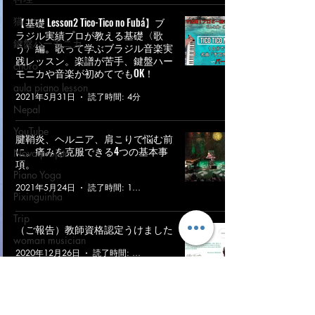
猫
【基礎 Lesson2 Tico-Tico no Fubá】ブ
ラジル実績プロが教える基礎〈歌
鍵盤ハーモニカ
う〉編。歌って学ぶブラジル音楽実
践レッスン。楽譜が苦手、鍵盤ハー
choro
モニカや音楽が初めてでもOK！
aula piano lesson
2021年5月31日
読了時間: 4分
Nepal
YouTube
腱鞘炎、ヘルニア、肩こりで悩む前
に。痛みを克服できる4つの基本事
Novo projeto
項。
Piano Yoga
2021年5月24日
読了時間: 12分
Pixinguinha
Trip
（ご報告）教師資格認定うけました
woman musician
2020年12月26日
読了時間: 3分
yoga
サイコソマティック
ショーロ