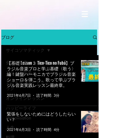
ブログ
サイコソマティック
全ての記事
【基礎 Lesson３ Tico-Tico no Fubá】ブ
ラジル音楽プロと学ぶ基礎〈歌う〉
ブラジル音楽
編！鍵盤ハーモニカでブラジル音楽
ショーロを弾こう。歌って学ぶブラ
アレキサンダーテクニ
ジル音楽実践レッスン最終章。
ック
2021年6月7日
読了時間: 3分
オンラインレッスン
ハッピーライフ
緊張をしないためにはどうしたらい
improvisation
い？
人生
2021年6月3日
読了時間: 4分
料理