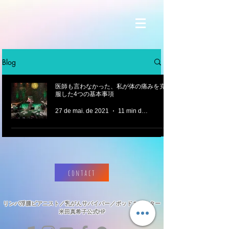
Blog
医師も言わなかった、私が体の痛みを克
服した4つの基本事項
27 de mai. de 2021
11 min de leitura
contact
リンパ浮腫ピアニスト／乳がんサバイバー／ポッドキャスター
​米田真希子公式HP