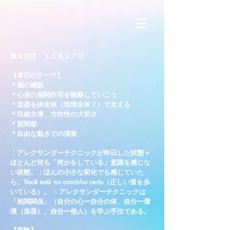
​第６日目 １１月１７日
【本日のテーマ】
＊脳の確認
＊心身の相関作用を観察していこう
＊楽器を体全体（地球全体？）で支える
＊目線主導、方向性の大切さ
＊股関節
＊自由な動きでの演奏
：アレクサンダーテクニックが昨日した状態＝
ほとんど何も「何かをしている」意識を感じな
い状態。：ほんの小さな変化でも感じていた
ら、Você está no caminho certo（正しい道を歩
いている）。 ：アレクサンダーテクニックは
「相関関係」（自分の心ー自分の体、自分ー環
境（楽器）、自分ー他人）を学ぶ手法である。​