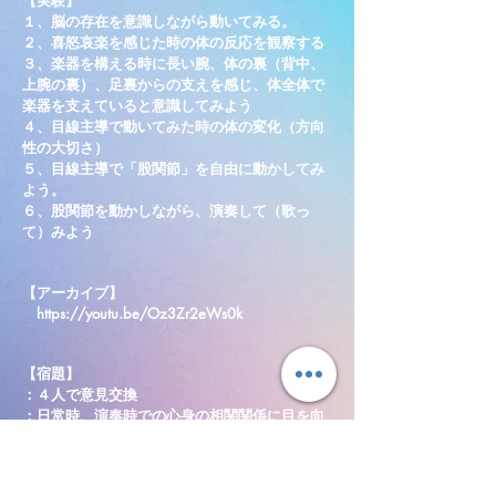
【実験】
１、脳の存在を意識しながら動いてみる。
２、喜怒哀楽を感じた時の体の反応を観察する
３、楽器を構える時に長い腕、体の裏（背中、
上腕の裏）、足裏からの支えを感じ、体全体で
楽器を支えていると意識してみよう
４、目線主導で動いてみた時の体の変化（方向
性の大切さ）
５、目線主導で「股関節」を自由に動かしてみ
よう。
６、股関節を動かしながら、演奏して（歌っ
て）みよう
【アーカイブ】
https://youtu.be/Oz3Zr2eWs0k
【宿題】
：４人で意見交換
：日常時、演奏時での心身の相関関係に目を向
けて観察
：１０日間チャレンジ、ラストスパート！