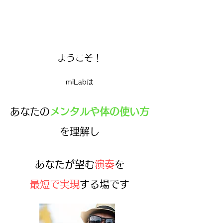
ようこそ！
miLabは
あなたの
メンタルや体の使い方
を理解し
あなたが望む
演奏
を
最短で実現
する場です