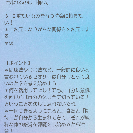
で外れるのは「怖い」
３−２重たいものを持つ時楽に持ちた
い！
＊二次元になりがちな関係を３次元にす
る
＊裏
【ポイント】
＊健康法や〇〇法など、一般的に良いと
言われているセオリーは自分にとって良
いのか？を考え始めよう
＊何を活用してよし！でも、自分に意識
を向ければ自分の体は全て知っている！
ということを決して忘れないでね。
＊一回できるようになると、自然と「期
待」が自分から生まれてきて、それが純
粋な体の感覚を邪魔をし始めるから注
意！