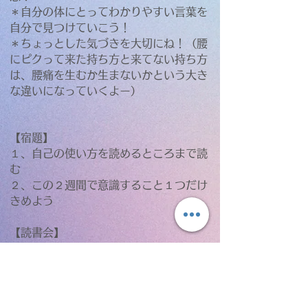
＊自分の体にとってわかりやすい言葉を
自分で見つけていこう！
＊ちょっとした気づきを大切にね！（腰
にピクって来た持ち方と来てない持ち方
は、腰痛を生むか生まないかという大き
な違いになっていくよー）
【宿題】
１、自己の使い方を読めるところまで読
む
２、この２週間で意識すること１つだけ
きめよう
【読書会】
毎週月曜日２０時〜
メッセンジャーにて
【補足】