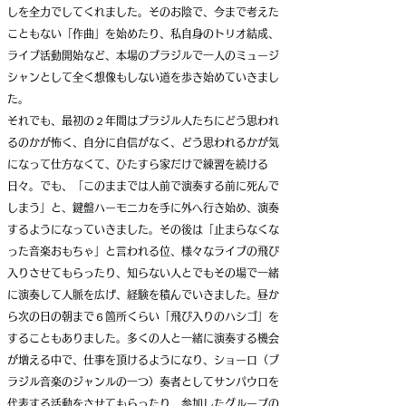
しを全力でしてくれました。そのお陰で、今まで考えた
こともない「作曲」を始めたり、私自身のトリオ結成、
ライブ活動開始など、本場のブラジルで一人のミュージ
シャンとして全く想像もしない道を歩き始めていきまし
た。
それでも、最初の２年間はブラジル人たちにどう思われ
るのかが怖く、自分に自信がなく、どう思われるかが気
になって仕方なくて、ひたすら家だけで練習を続ける
日々。
でも、「このままでは人前で演奏する前に死んで
しまう」と、鍵盤ハーモニカを手に外へ行き始め、演奏
するようになっていきました。その後は「止まらなくな
った音楽おもちゃ」と言われる位、様々なライブの飛び
入りさせてもらったり、知らない人とでもその場で一緒
に演奏して人脈を広げ、経験を積んでいきました。昼か
ら次の日の朝まで６箇所くらい「飛び入りのハシゴ」を
することもありました。多くの人と一緒に演奏する機会
が増える中で、仕事を頂けるようになり、ショーロ（ブ
ラジル音楽のジャンルの一つ）奏者としてサンパウロを
代表する活動をさせてもらったり、参加したグループの