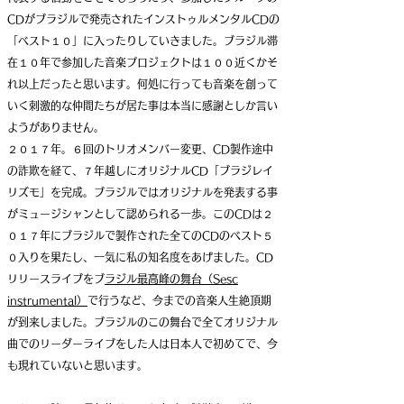
CDがブラジルで発売されたインストゥルメンタルCDの
「ベスト１０」に入ったりしていきました。ブラジル滞
在１０年で参加した音楽プロジェクトは１００近くかそ
れ以上だったと思います。何処に行っても音楽を創って
いく刺激的な仲間たちが居た事は本当に感謝としか言い
ようがありません。
２０１７年。６回のトリオメンバー変更、CD製作途中
の詐欺を経て、７年越しにオリジナルCD「ブラジレイ
リズモ」を完成。ブラジルではオリジナルを発表する事
が
ミュージシャンとして認められる一歩。このCDは２
０１７年にブラジルで製作された全てのCDのベスト５
０入りを果たし、一気に私の知名度をあげました。CD
リリースライブをブ
ラジル最高峰の舞台（Sesc
instrumental）
で行うなど
、
今までの音楽人生絶頂期
が到来しました。ブラジルのこの舞台で全てオリジナル
曲でのリーダーライブをした人は日本人で初めてで、今
も現れていないと思います。