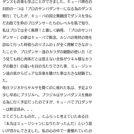
ダンスも音楽も学ぶことができました。キューバ滞在の
目的の一つは「プロのサンバダンサーになる為のダンス
修行」でしたが、
キューバの国立舞踊団でダンスを学ん
だお陰で生粋のプロダンサーたちのレベルを肌で知り、
私はプロでは全く無理！と激しく納得。「プロのサンバ
ダンサー」の夢はキューバで断念
。ルンバの発祥の地を
訪ねて行った時彼らのリズムの１が全く理解できなかっ
たことや、プロダンサー達のカラダの細胞の使い方（ど
う見ても同じ肉体だとは思えない全体がウネル様なカラ
ダの動き）の違いを目の当たりできた事、ミュージシャ
ン達の真からピュアな音楽を聴けた事は大きな経験でし
た。
毎日ラジオからサルサを聞くのに疲れた私は、予定より
少し早めにブラジルへ。
ブラジルはサンバダンスを極め
る為に行く予定だったのですが、キューバでプロダンサ
ーは断念済み。。。
さてどうしたものか。。とふらっと考えていたある日
「本当はミュージシャンになりたかったんだ」という思
いが浮かんできました。私の心の中で一番憧れていたの