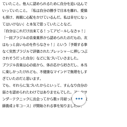
ていたこと。
他人に認められるために自分を追い込んで
いっていたこと。
「私は自分の勝手で日本を離れ、愛猫
も預け、両親に心配をかけているんだ。私は幸せになっ
てはいけない」と本気で思
っていたことなど。
「自分はこれだけ出来てる！ってアピールしなきゃ！」
「一回ブラジルの音楽業界から認められたのだもの。次
はもっと良いものを作らなきゃ！」という「予期する事
なく突然ブラジルで評価されたプレッシャーに押しつぶ
されそうだった自分」などに気づいていきました。
ブラジル音楽は心の底から、体の芯から好きだし、本当
に楽しかったけれども、不健康なマインドで無理をしす
ぎていたのだと思います。
でも、それらに気づいたからといって、すんなり自分の
弱さを認められたわけではありませんでした。
アレクサ
ンダーテクニックに出会ってから数ヶ月経った時に「教
師養成２年コース」が開始される事を知りましたが、
「これを始めたら自分はプロとして負ける。痛みで苦し
んでいて、音楽以外のことをやるプロミュージシャンな
んて、私は認めない！」みたいなプライドが強くて、そ