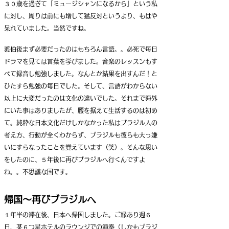
３０歳を過ぎて「
ミュージシャンになるから」という私
に対し、周りは前にも増して猛反対というより、もはや
呆れていました。当然ですね。
渡伯後まず必要だったのはもちろん言語。。必死で毎日
ドラマを見ては言葉を学びました。音楽のレッスンもす
べて録音し勉強しました。なんとか結果を出すんだ！と
ひたすら勉強の毎日でした。そして、言語がわからない
以上に大変だったのは文化の違いでした。それまで海外
にいた事はありましたが、腰を据えて生活するのは初め
て。純粋な日本文化だけしかなかった私はブラジル人の
考え方、行動が全くわからず、ブラジルも彼らも大っ嫌
いにすらなったことを覚えています（笑）。そんな思い
をしたのに、５年後に再びブラジルへ行くんですよ
ね。。不思議な国です。
帰国〜再びブラジルへ
１年半の滞在後、日本へ帰国しました。ご縁あり週６
日、某６つ星ホテルのラウンジでの演奏（しかもブラジ