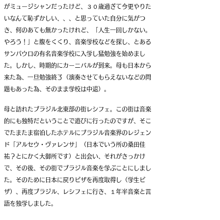
がミュージシャンだったけど、３０歳過ぎて今更やりた
いなんて恥ずかしい、、、と思っていた自分に気がつ
き、何のあても無かったけれど、
「人生一回しかない。
やろう！」と腹をくくり、音楽学校などを探し、とある
サンパウロの有名音楽学校に入学し猛勉強を始めまし
た。しかし、時期的にカーニバルが到来。母も日本から
来た為、一旦勉強終了（演奏させてもらえないなどの問
題もあった為、そのまま学校は中退）。
母と訪れたブラジル北東部の街レシフェ。この街は音楽
的にも独特だということで遊びに行ったのですが、そこ
でたまたま宿泊したホテルにブラジル音楽界のレジェン
ド「アルセウ・ヴァレンサ」（日本でいう所の桑田佳
祐？とにかく大御所です）と出会い、それがきっかけ
で、その後、その街でブラジル音楽を学ぶことにしまし
た。そのために
日本に戻りビザを再度取得し（学生ビ
ザ）、再度ブラジル、レシフェに行き、１年半音楽と言
語を独学しました。