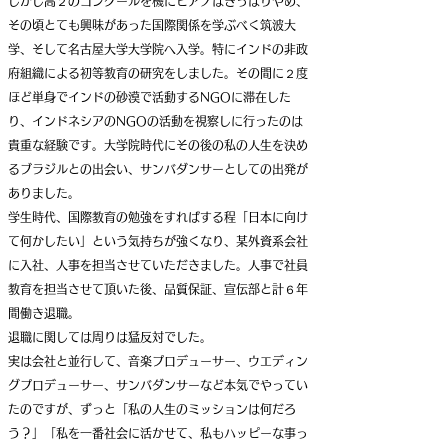
しかし高２のコンクールを機にピアノはきっぱりやめ、
その頃とても興味があった国際関係を学ぶべく筑波大
学、そして名古屋大学大学院へ入学。特にインドの非政
府組織による初等教育の研究をしました。その間に２度
ほど単身でインドの砂漠で活動するNGOに滞在した
り、インドネシアのNGOの活動を視察しに行ったのは
貴重な経験です。大学院時代にその後の私の人生を決め
るブラジルとの出会い、サンバダンサーとしての出発が
ありました
。
学生時代、国際教育の勉強をすればする程「日本に向け
て何かしたい」という気持ちが強くなり、某外資系会社
に入社、人事を担当させていただきました。人事で社員
教育を担当させて頂いた後、
品質保証、宣伝部と計６年
間働き退職。
退職に関しては周りは猛反対でした。
実は
会社と並行して、音楽プロデューサー、ウエディン
グプロデューサー、サンバダンサーなど本気でやってい
たのですが、ずっと「私の人生のミッションは何だろ
う？」「私を一番社会に活かせて、私もハッピーな事っ