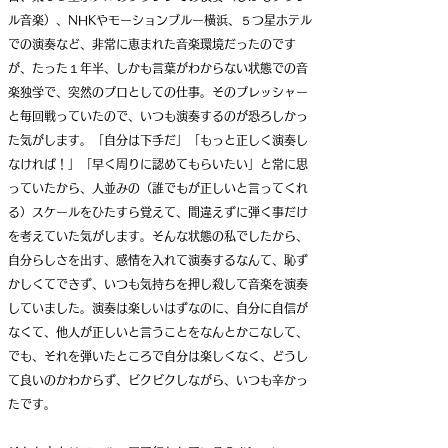
ル音楽）、NHKやモーションブルー横浜、５つ星ホテル
での演奏など、非常に恵まれた音楽環境だったのです
が、たった１年半、しかも言葉がわからない状態での音
楽独学で、突然のプロとしての仕事。そのプレッシャー
と毎回戦っていたので、いつも演奏するのが恐ろしかっ
た気がします。「自分は下手だ」「もっと正しく演奏し
なければ！」「早く周りに認めてもらいたい」
と常に思
っていたから、人並みの（誰でもが正しいと言ってくれ
る）スケールをひたすら覚えて、間違えずに弾く事だけ
を考えていた気がします。そんな状態の私でしたから、
自分らしさを出す、感情を入れて演奏するなんて、恥ず
かしくてできず、いつも気持ちを押し殺して音楽を演奏
していました。演奏は楽しいはずなのに、自分に自信が
なくて、他人が正しいと言う
ことをなんとかこなして、
でも、それを弾いたところで自分は楽しくなく、どうし
て良いのかわからず、ビクビクしながら、いつも辛かっ
たです。