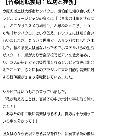
【音楽的転換期：成功と挫折】
今度の拠点は大都市サンパウロ。
渡伯前に知り合いのブ
ラジルミュージシャンの多くに「（音楽の仕事をするに
は）どこがオススメの場所？」と尋ねたところ、１０
０％「サンパウロ」という答え。レシフェには知り合い
もいましたが、そういう理由で一人サンパウロへ行きま
した。頼れる友人は居なかったのでホステルからの生活
がスタート。
縁があり音楽学校でピアノを教え始めた
り、友人の紹介でその後恩師となるシルビア女史に出会
えたことで、徐々に私のブラジルに来た目的や音楽に対
する価値観が１８０度転換していきました。
シルビアはいつもこう言っていました。
「私が教えることは、真希子の中の余計な事を取り除く
こと！」
「あなたの中に既に音楽はあるのよ。貴方は十分知って
いる事を分かって！」
彼女は心から表現できる音楽を作り、演奏する為の後押