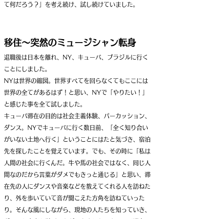
て何だろう？」を考え続け、試し続けていました。
移住〜
突然のミュージシャン転身
退職後は日本を離れ、NY、キューバ、ブラジルに行く
ことにしました。
NYは世界の縮図。世界すべてを回らなくてもここには
世界の全てがあるはず！と思い、NYで「やりたい！」
と感じた事を全て試しました。
キューバ滞在の目的は社会主義体験、パーカッション、
ダンス。NYでキューバに行く数日前、「
全く知り合い
がいない土地へ行く」ということにはたと気づき、宿泊
先を探したことを覚えています。でも、その時に「私は
人間の社会に行くんだ。牛や馬の社会ではなく、同じ人
間なのだから言葉がダメでもきっと通じる」と思い、滞
在先の人にダンスや音楽などを教えてくれる人を訪ねた
り、外を歩いていて音が聞こえた方角を訪ねていった
り。そんな風にしながら、現地の人たちを知っていき、