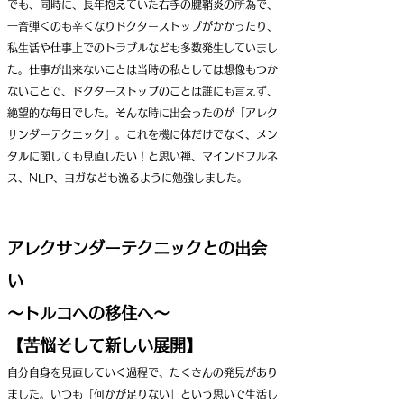
でも、同時に、長年抱えていた右手の腱鞘炎の所為で、
一音弾くのも辛くなりドクターストップがかかったり、
私生活や仕事上でのトラブルなども多数発生していまし
た。仕事が出来ないことは当時の私としては想像もつか
ないことで、ドクターストップのことは誰にも言えず、
絶望的な毎日でした。そんな
時に出会ったのが「アレク
サンダーテクニック」。これを機に体だけでなく、メン
タルに関しても見直したい！と思い禅、マインドフルネ
ス、NLP、ヨガなども漁るように勉強しました。
アレクサンダーテクニックとの出会
い
〜トルコへの移住へ〜
【苦悩そして新しい展開】
自分自身を見直していく過程で、たくさんの発見があり
ました。
いつも「何かが足りない」という思いで生活し