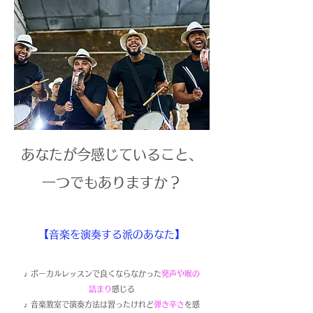
あなたが今感じていること、
一つでもありますか？
【音楽を演奏する派のあなた】
♪ ボーカルレッスンで良くならなかった
発声や喉の
詰まり
感じる
♪ 音楽教室で演奏方法は習ったけれど
弾き辛さ
を感