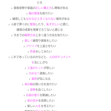
じる
​♪ 演奏姿勢や楽器の
正しい構え方
に興味がある
♪
顔の緊張
を取りたい
♪ 練習しても
なかなか上手くならない
場所がある
♪ 人前で弾くのに
緊張
したり、
恥ずかしい
と感じ、
練習の成果を発揮できてないと感じる
♪ 今までの
練習方法
と全く違う方法を知りたい
♪
楽しく
練習や演奏をしたい
♪
アドリブ
を上達させたい
​♪
作曲
をしてみたい
♪ これであっているのかなどと、
人の目やコメント
を
気にしがち
♪
上達のヒント
が欲しい
♪
力みなく
演奏したい
♪
猫背
が気になる
♪
体の軸
の使い方を知りたい
♪
姿勢
を良くしたい
♪
右肩の張り
を軽減したい
♪
体の歪み
を改善したい
♪ 新しい
人生
を考えたい