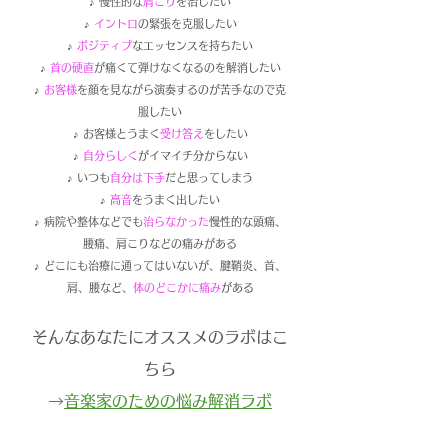
♪ 慢性的な
肩こり
を治したい
♪
イントロ
の緊張を克服したい
♪
ポジティブ
なエッセンスを持ちたい
♪
首の硬直
が痛くて弾けなくなるのを解消したい
♪
お客様
を顔を見ながら演奏するのが苦手なので克
服したい
♪ お客様とうまく
受け答え
をしたい
♪
自分らしく
がイマイチ分からない
♪ いつも
自分は下手
だと思ってしまう
♪
高音
をうまく出したい
♪ 病院や整体などでも
治らなかった
慢性的な頭痛、
腰痛、肩こりなどの痛みがある
♪ どこにも治療に通ってはいないが、腱鞘炎、首、
肩、腰など、
体のどこかに痛み
がある
そんなあなたにオススメのラボはこ
ちら
​→
音楽家のための悩み解消ラボ