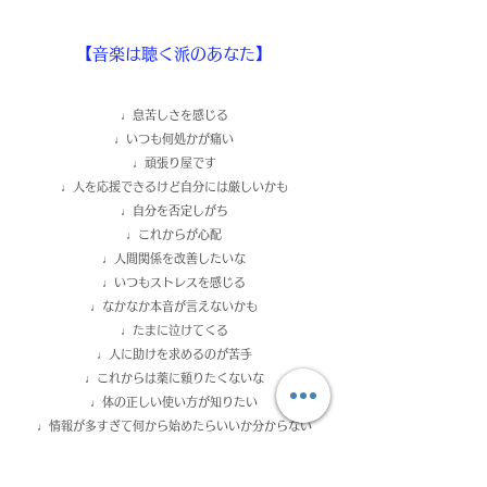
【音楽は聴く派のあなた】
♩息苦しさを感じる
♩いつも何処かが痛い
♩頑張り屋です
♩人を応援できるけど自分には厳しいかも
♩自分を否定しがち
♩これからが心配
♩人間関係を改善したいな
♩いつもストレスを感じる
♩なかなか本音が言えないかも
♩たまに泣けてくる
♩人に助けを求めるのが苦手
♩これからは薬に頼りたくないな
♩体の正しい使い方が知りたい
​♩情報が多すぎて何から始めたらいいか分からない
♩自分らしさを知りたい
♩自分の可能性を信じたい