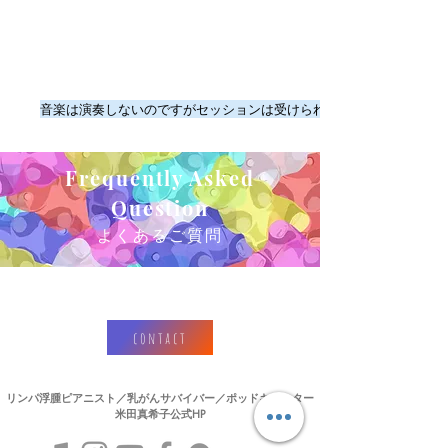
音楽は演奏しないのですがセッションは受けられますか？
Frequently Asked
Question
よくあるご質問​
contact
リンパ浮腫ピアニスト／乳がんサバイバー／ポッドキャスター
​米田真希子公式HP