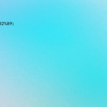
%82%B9
）