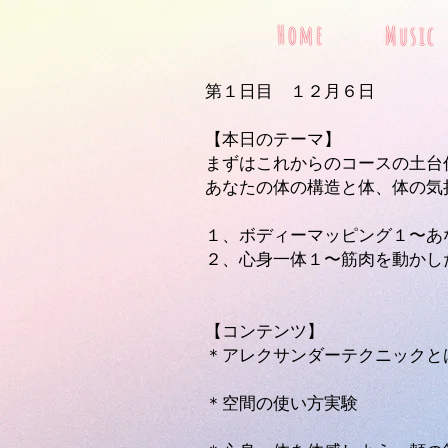
Home
Music
​第１日目 １２月６日
【本日のテーマ】
まずはこれからのコースの土台
あなたの体の構造と体、体の気
１、ボディーマッピング１〜あ
２、心身一体１〜筋肉を動かし
【コンテンツ】
＊アレクサンダーテクニックと
＊空間の使い方実験