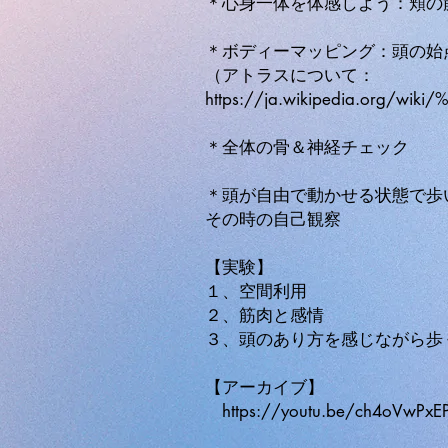
＊心身一体を体感しよう：頬の
＊ボディーマッピング：頭の始
（アトラスについて：
https://ja.wikipedia.org
＊全体の骨＆神経チェック
＊頭が自由で動かせる状態で歩
その時の自己観察
【実験】
１、空間利用
２、筋肉と感情
３、頭のあり方を感じながら歩
【アーカイブ】
https://youtu.be/ch4oVwPxEP