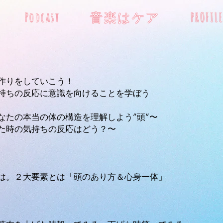
Podcast
音楽はケア
PROFILE
作りをしていこう！
持ちの反応に意識を向けることを学ぼう
なたの本当の体の構造を理解しよう”頭”〜
た時の気持ちの反応はどう？〜
は。２大要素とは「頭のあり方＆心身一体」