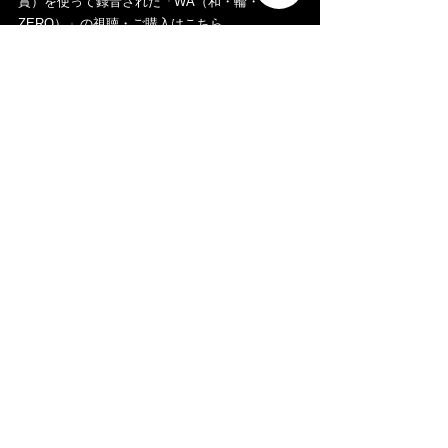
賞）を使って録音された「WA（和・輪・
ZERO）」の視聴・ご購入はこちら。
こちらから聴いてみる
【レッスン】 
米田真希子のレッスンをご希望の方は、お気軽
に。 
↓↓↓
問い合わせてみる
レッスン概要を見てみる
【公式YouTube】 
https://www.youtube.com/c/MAKIKOYONEDA
【インスタグラム】 
https://www.instagram.com/makikoyoneda.piano/
【ツイッター】 
https://twitter.com/makikoyoneda
こちらのフォローもよろしくお願いします！     