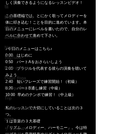
しく演奏できるようになるレッスンビデオ！
猫
この基礎編では、とにかく歌ってメロディーを
鍵盤ハーモニカ
体に叩き込む！ことを目的に進めています。本
choro
日のメニューにレベルを書いたので、自分のレ
ベルに合わせて進めて下さい。
aula piano lesson
Nepal
♪今日のメニューはこちら♪
0:00　はじめに
YouTube
0:50　パートAをおさらいしよう
Novo projeto
2:00　ブラジルを代表する彼らの演奏を聴いて
みよう
Piano Yoga
2:40　短いフレーズで練習開始！（初級）
Pixinguinha
8:20　パートB通し練習（中級）
10:00  早めのテンポで練習！（中上級）
Trip
私のレッスンで大切にしていることは次の３
woman musician
つ。
yoga
１は音楽の３大基礎
「リズム、メロディー、ハーモニー」。今は特
サイコソマティック