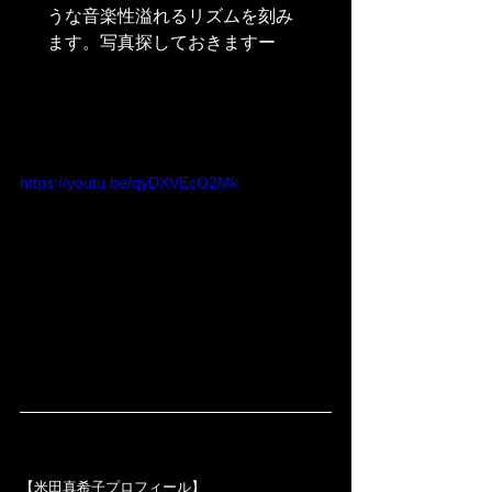
うな音楽性溢れるリズムを刻み
ます。写真探しておきますー
https://youtu.be/qyDXVEcO2Mk
【米田真希子プロフィール】　