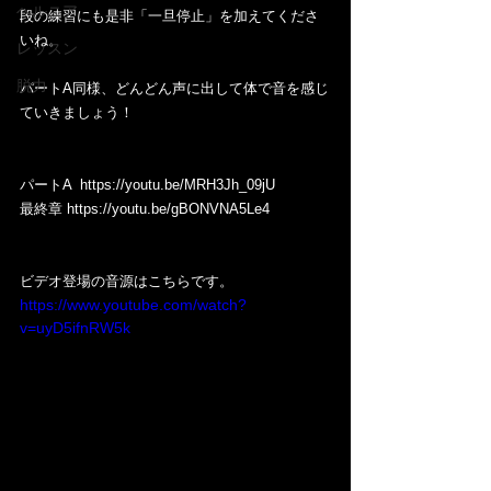
ヘルニア
段の練習にも是非「一旦停止」を加えてくださ
いね。
レッスン
脱力
パートA同様、どんどん声に出して体で音を感じ
ていきましょう！
パートA  https://youtu.be/MRH3Jh_09jU
最終章 https://youtu.be/gBONVNA5Le4
ビデオ登場の音源はこちらです。
https://www.youtube.com/watch?
v=uyD5ifnRW5k