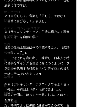
にブラジル音楽特有のリズムとメロディーを徹
ショーロ
底的に体で学び、
サンパウロ
２は自分らしく。音楽を「正しく」ではなく
ピアノレッスン
「自由に自分らしく」表現し、
ボディーコンシャスネス
３はサイコソマティック。手軽に痛みなく演奏
音楽監督
するには？を自然に学ぶ。
自然
音楽の最高上達法は体で体感すること。（楽譜
自分軸
じゃないよ(^_-)。
ここではそれを声に出して練習し、日本人が特
新しいプロジェクト
に苦手なスイングも自然に身につくように、ブ
ラジルを代表する打楽器「パンデイロ」の音と
太極拳
一緒に学んでいきましょう！
羊骨スープ
今回はアレキサンダーテクニックでもよく使う
骨スープ
「停止」を前回より多く混ぜてみました。
腱鞘炎
練習の合間に「ほっ」と一息いれることはとて
も大切。
痛み克服
短い時間でより効果的に練習ができるので、普