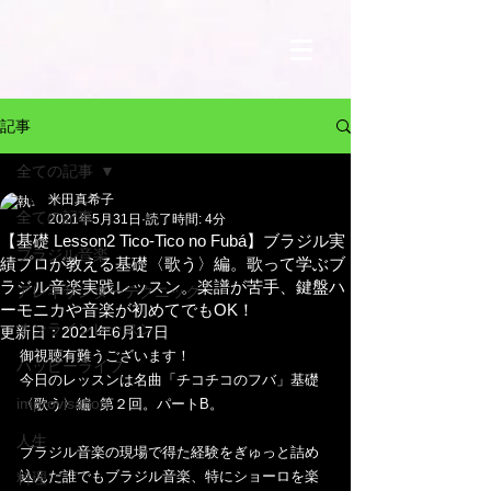
記事
全ての記事
米田真希子
全ての記事
2021年5月31日
読了時間: 4分
【基礎 Lesson2 Tico-Tico no Fubá】ブラジル実
ブラジル音楽
績プロが教える基礎〈歌う〉編。歌って学ぶブ
ラジル音楽実践レッスン。楽譜が苦手、鍵盤ハ
アレキサンダーテクニック
ーモニカや音楽が初めてでもOK！
オンラインレッスン
更新日：
2021年6月17日
御視聴有難うございます！
ハッピーライフ
今日のレッスンは名曲「チコチコのフバ」基礎
improvisation
〈歌う〉編  第２回。パートB。
人生
ブラジル音楽の現場で得た経験をぎゅっと詰め
込んだ誰でもブラジル音楽、特にショーロを楽
料理