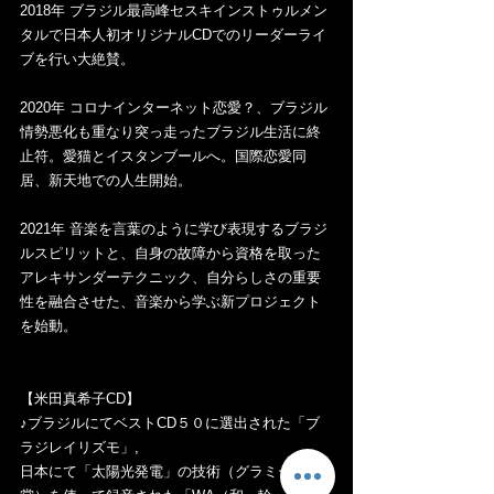
2018年 ブラジル最高峰セスキインストゥルメン
タルで日本人初オリジナルCDでのリーダーライ
ブを行い大絶賛。 
2020年 コロナインターネット恋愛？、ブラジル
情勢悪化も重なり突っ走ったブラジル生活に終
止符。愛猫とイスタンブールへ。国際恋愛同
居、新天地での人生開始。 
2021年 音楽を言葉のように学び表現するブラジ
ルスピリットと、自身の故障から資格を取った
アレキサンダーテクニック、自分らしさの重要
性を融合させた、音楽から学ぶ新プロジェクト
を始動。  
【米田真希子CD】
♪ブラジルにてベストCD５０に選出された「ブ
ラジレイリズモ」,
日本にて「太陽光発電」の技術（グラミー賞受