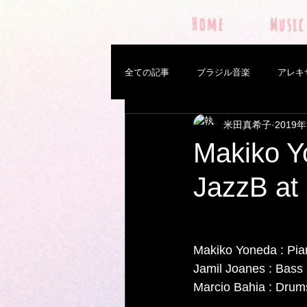
Home
Music
全ての記事
ブラジル音楽
アレキ
米田真希子
2019
料理
猫
鍵盤ハーモニカ
Makiko Y
JazzB at 
Pixinguinha
Trip
woman mu
ボディーコンシャスネス
音楽監
Makiko Yoneda : Pia
Jamil Joanes : Bass
Marcio Bahia : Drum