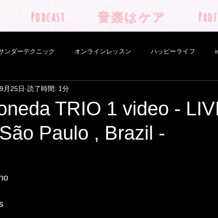
Podcast
音楽はケア
Prof
サンダーテクニック
オンラインレッスン
ハッピーライフ
i
年9月25日
読了時間: 1分
choro
aula piano lesson
Nepal
YouTube
Novo pr
oneda TRIO 1 video - LIV
São Paulo , Brazil -
sician
yoga
サイコソマティック
ショーロ
サンパウ
督
自然
自分軸
新しいプロジェクト
太極拳
羊
no
s