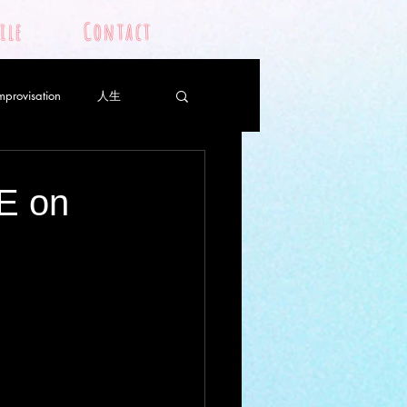
ile
Contact
mprovisation
人生
ojeto
Piano Yoga
E on
ロ
ピアノレッスン
骨スープ