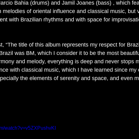
rcio Bahia (drums) and Jamil Joanes (bass) , which fea
h melodies of oriental influence and classical music, but
ent with Brazilian rhythms and with space for improvisati
st, “The title of this album represents my respect for Braz
razil was BM, which I consider it to be the most beautifu
armony and melody, everything is deep and never stops me
ce with classical music, which I have learned since my 
pecially the elements of serenity and space, and even m
com/watch?v=v5ZXPushvKI