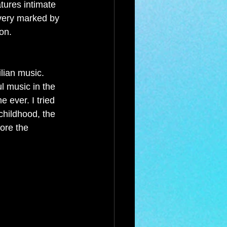
tures intimate 
 very marked by 
on. 
ilian music. 
l music in the 
 ever. I tried 
childhood, the 
ore the 