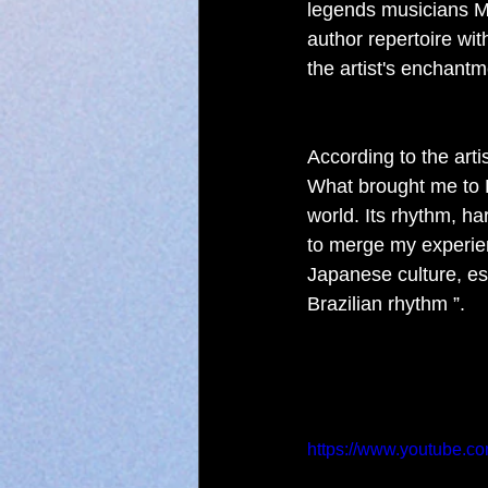
legends musicians Ma
author repertoire wit
the artist's enchantm
According to the arti
What brought me to B
world. Its rhythm, h
to merge my experien
Japanese culture, es
Brazilian rhythm ”.
https://www.youtube.