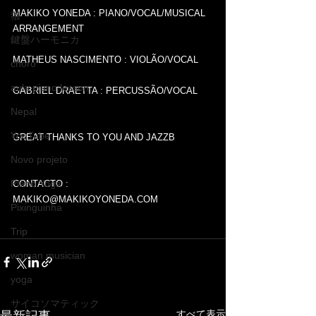
MAKIKO YONEDA : PIANO/VOCAL/MUSICAL 
猫
ARRANGEMENT
鍵盤ハーモニカ
MATHEUS NASCIMENTO : VIOLÃO/VOCAL
choro
aula piano lesson
GABRIEL DRAETTA : PERCUSSÃO/VOCAL
Nepal
YouTube
GREAT THANKS TO YOU AND JAZZB
Novo projeto
Piano Yoga
CONTACTO : 
MAKIKO@MAKIKOYONEDA.COM
Pixinguinha
Trip
woman musician
yoga
サイコソマティック
すべて表示
最新記事