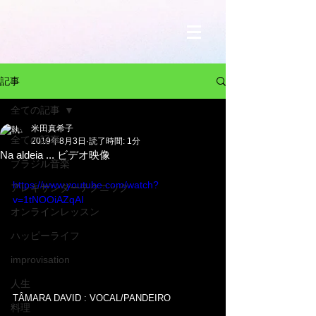
記事
全ての記事
米田真希子
全ての記事
2019年8月3日
読了時間: 1分
Na aldeia ... ビデオ映像
ブラジル音楽
https://www.youtube.com/watch?
アレキサンダーテクニック
v=1tNOOiAZqAI
オンラインレッスン
ハッピーライフ
improvisation
人生
TÂMARA DAVID : VOCAL/PANDEIRO
料理