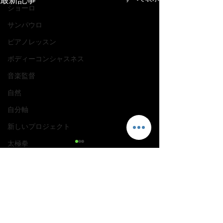
ショーロ
サンパウロ
ピアノレッスン
ボディーコンシャスネス
音楽監督
自然
自分軸
新しいプロジェクト
太極拳
羊骨スープ
骨スープ
コメント
腱鞘炎
痛み克服
コメントを追加…
【実践 Lesson 中上級
【実践 Lesson 初