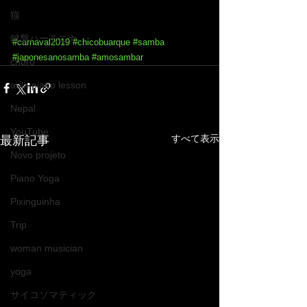
猫
鍵盤ハーモニカ
#carnaval2019
#chicobuarque
#samba
#japonesanosamba
#amosambar
choro
aula piano lesson
Nepal
YouTube
すべて表示
最新記事
Novo projeto
Piano Yoga
Pixinguinha
Trip
woman musician
yoga
サイコソマティック