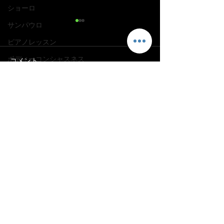
ショーロ
サンパウロ
ピアノレッスン
ボディーコンシャスネス
コメント
音楽監督
自然
コメントを追加…
【実践 Lesson 中上級
【実践 Lesson 初
自分軸
Tico-Tico no Fubá】ブラ
Tico no Fub
ジル音楽プロと学ぶ！鍵
楽プロと学ぶ！
新しいプロジェクト
盤ハーモニカで弾くブラ
モニカで弾くブ
太極拳
ジル音楽。本場仕込みの
楽。ショーロの
contact
メロディーアレンジとス
知り、初心者も
羊骨スープ
イング習得方法を学んで
だけでメロディ
骨スープ
一気にレベルアップ！
る実践型レッス
リンパ浮腫ピアニスト／乳がんサバイバー／ポッドキャスター
​米田真希子公式HP
腱鞘炎
痛み克服