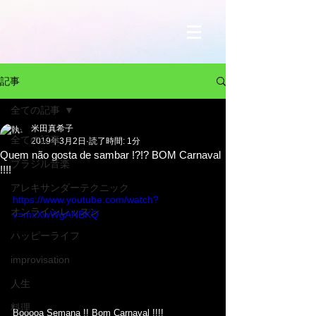
記事
全ての記事
米田真希子
全ての記事
2019年3月2日
読了時間: 1分
Quem não gosta de sambar !?!? BOM Carnaval
ブラジル音楽
!!!!
アレキサンダーテクニック
https://www.youtube.com/watch?
オンラインレッスン
v=mxXwWgANBKQ
ハッピーライフ
improvisation
人生
料理
Booooa Semana !! Bom Carnaval !!!! 