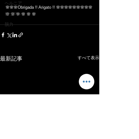
ヘルニア
🌸🌸🌸Obrigada !! Arigato !! 🌸🌸🌸🌸🌸🌸🌸🌸🌸 
レッスン
🌸 🌸 🌸 🌸 🌸 🌸
脱力
すべて表示
最新記事