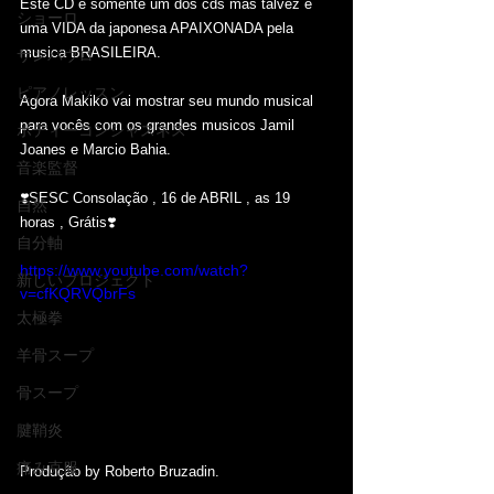
Este CD é somente um dos cds mas talvez é 
ショーロ
uma VIDA da japonesa APAIXONADA pela 
musica BRASILEIRA.
サンパウロ
ピアノレッスン
Agora Makiko vai mostrar seu mundo musical 
para vocês com os grandes musicos Jamil 
ボディーコンシャスネス
Joanes e Marcio Bahia.
音楽監督
❣️SESC Consolação , 16 de ABRIL , as 19 
自然
horas , Grátis❣️
自分軸
https://www.youtube.com/watch?
新しいプロジェクト
v=cfKQRVQbrFs
太極拳
羊骨スープ
骨スープ
腱鞘炎
痛み克服
Produção by Roberto Bruzadin.