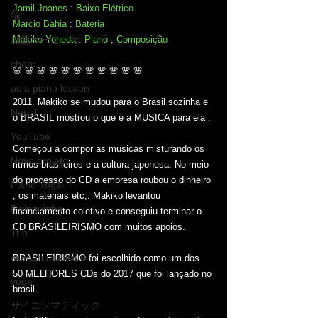
Jamil Joanes : Baixo Elétrico
猫
Marcio Bahia : Bateria
鍵盤ハーモニカ
Makiko Yoneda : Piano , Composição
choro
🌸 🌸 🌸 🌸 🌸 🌸 🌸 🌸 🌸 🌸 🌸
aula piano lesson
2011. Makiko se mudou para o Brasil sozinha e 
Nepal
o BRASIL mostrou o que é a MUSICA para ela .
YouTube
Começou a compor as musicas misturando os 
Novo projeto
ritmos brasileiros e a cultura japonesa. No meio 
do processo do CD a empresa roubou o dinheiro 
Piano Yoga
, os materiais etc,. Makiko levantou 
Pixinguinha
financiamento coletivo e conseguiu terminar o 
CD BRASILEIRISMO com muitos apoios.
Trip
woman musician
BRASILEIRISMO foi escolhido como um dos 
50 MELHORES CDs do 2017 que foi lançado no 
yoga
brasil.
サイコソマティック