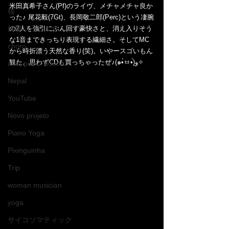
米田真希子さん(Pf)のライヴ、メチャメチャ良か
猫
った♪ 尾花毅(7Gt)、長岡敬二郎(Perc)という凄腕
鍵盤ハーモニカ
の2人を強引にぶん回す豪快さと、消え入りそう
な1音まできっちり表現する繊細さ。そしてMC
choro
から時折漂う天然な香り(笑)。いやースゴいもん
観た。思わずCDも買っちゃったぜ♪(๑•̀ㅂ•́)و✧ 
aula piano lesson
Nepal
YouTube
Novo projeto
Piano Yoga
Pixinguinha
Trip
woman musician
yoga
サイコソマティック