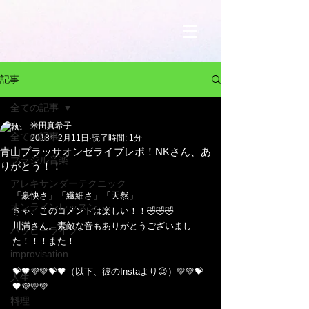
記事
全ての記事
米田真希子
全ての記事
2018年2月11日
読了時間: 1分
青山プラッサオンゼライブレポ！NKさん、あ
ブラジル音楽
りがとう！！
アレキサンダーテクニック
「豪快さ」「繊細さ」「天然」
オンラインレッスン
きゃ、このコメントは楽しい！！🤣🤣🤣
川満さん。素敵な音もありがとうございまし
ハッピーライフ
た！！！また！
improvisation
💝🖤💜💚💝🖤（以下、彼のInstaより😉）💛💚💝
人生
🖤💜💛💚
料理