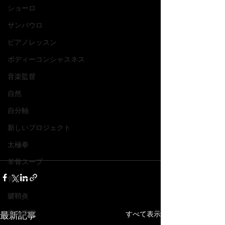
ショーロ
サンパウロ
ピアノレッスン
ボディーコンシャスネス
音楽監督
自然
自分軸
新しいプロジェクト
太極拳
羊骨スープ
骨スープ
腱鞘炎
痛み克服
すべて表示
最新記事