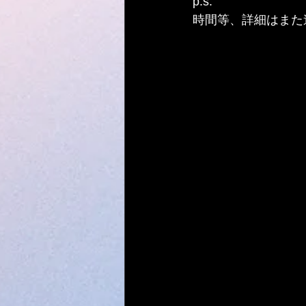
p.s.
時間等、詳細はまた連