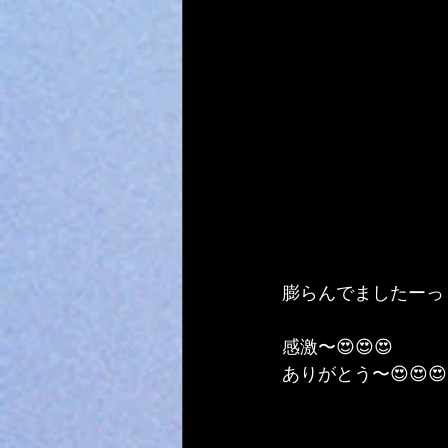
膨らんでましたーっ
感激〜😍😍😍
ありがとう〜😍😍😍