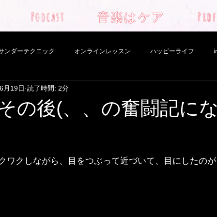
Podcast
音楽はケア
Prof
サンダーテクニック
オンラインレッスン
ハッピーライフ
i
年6月19日
読了時間: 2分
choro
aula piano lesson
Nepal
YouTube
Novo pr
その後(、、の奮闘記に
sician
yoga
サイコソマティック
ショーロ
サンパウ
クワクしながら、目をつぶって近づいて、目にしたのがこ
督
自然
自分軸
新しいプロジェクト
太極拳
羊