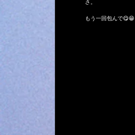
さ。
もう一回包んで😋😁