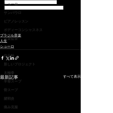
Obrigada meus amigos queridos !!!!
ショーロ
Não vejo a hora de poder tocar juntos !!!
サンパウロ
ピアノレッスン
ボディーコンシャスネス
ブラジル音楽
音楽監督
人生
ショーロ
自然
自分軸
新しいプロジェクト
太極拳
すべて表示
最新記事
羊骨スープ
骨スープ
腱鞘炎
痛み克服