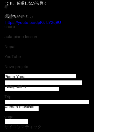
でも、俯瞰しながら弾く
猫
気持ちいい！！
鍵盤ハーモニカ
https://youtu.be/dpKk-LY2q9U
choro
aula piano lesson
Nepal
YouTube
Novo projeto
Vol.6 : Makiko Invites! CRISTAL/CESAR 
Piano Yoga
CAMARGO MARIANO com Deni Domenico, 
Pixinguinha
Wesley Vasconcelos e Ceará !!
Trip
Quem não gosta desta música de Grande Cesar 
woman musician
Camargo Mariano ?
yoga
Foi demais !!
サイコソマティック