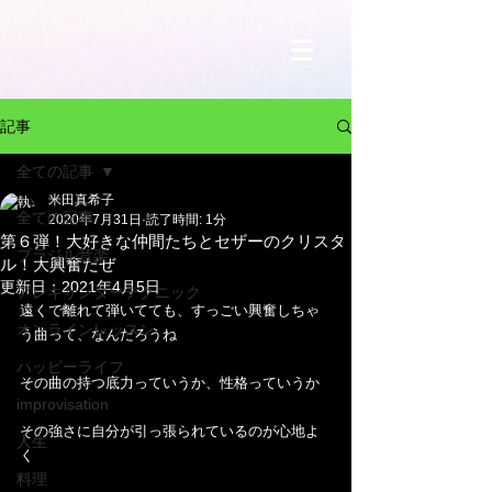
記事
全ての記事
米田真希子
全ての記事
2020年7月31日
読了時間: 1分
第６弾！大好きな仲間たちとセザーのクリスタ
ブラジル音楽
ル！大興奮だぜ
更新日：
2021年4月5日
アレキサンダーテクニック
遠くで離れて弾いてても、すっごい興奮しちゃ
オンラインレッスン
う曲って、なんだろうね
ハッピーライフ
その曲の持つ底力っていうか、性格っていうか
improvisation
その強さに自分が引っ張られているのが心地よ
人生
く
料理